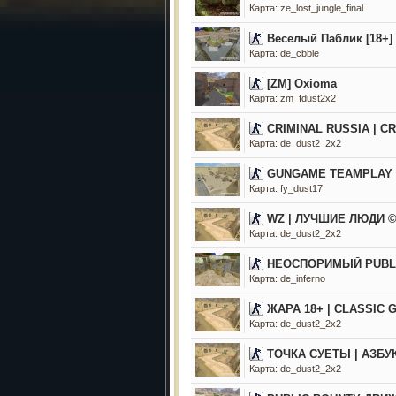
Карта: ze_lost_jungle_final
Веселый Паблик [18+]
Карта: de_cbble
[ZM] Oxioma
Карта: zm_fdust2x2
CRIMINAL RUSSIA | C
Карта: de_dust2_2x2
GUNGAME TEAMPLAY 2
Карта: fy_dust17
WZ | ЛУЧШИЕ ЛЮДИ © P
Карта: de_dust2_2x2
HEOCПOPИMЫЙ PUBL
Карта: de_inferno
ЖАРА 18+ | CLASSIC 
Карта: de_dust2_2x2
ТОЧКА СУЕТЫ | АЗБУК
Карта: de_dust2_2x2