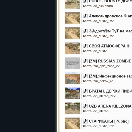
PUBLIC BOUNTY ДВИЖ
Карта: de_alexandra
Александровское © а
Карта: de_dust2_2x2
З@дрот@м ТyТ не мест
Карта: de_dust2_2x2
СВОЯ АТМОСФЕРА ©
Карта: de_dust2
[ZM] RUSSIAN ZOMBIE -
Карта: zm_epic_zone_v2
[ZM].:Инфекционое за
Карта: zm_deko2_re
БРАТАН, ДЕРЖИ ПИВ@
Карта: de_inferno_2x2
UZB ARENA KILLZONA
Карта: de_inferno
СТАРИКАНЫ [Public]
Карта: de_dust2_2x2