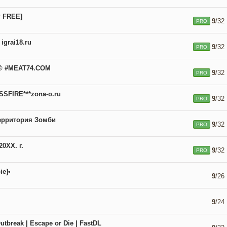
P FREE]
9
/32
PRO
igrai18.ru
9
/32
PRO
 © #MEAT74.COM
9
/32
PRO
SFIRE***zona-o.ru
9
/32
PRO
Территория Зомби
9
/32
PRO
0XX. г.
9
/32
PRO
ie]•
9
/26
9
/24
utbreak | Escape or Die | FastDL