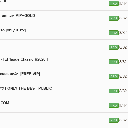
 18+
8
/32
PRO
ктивным VIP+GOLD
8
/32
PRO
о [onlyDust2]
8
/32
PRO
8
/32
PRO
 [ zPlague Classic ©2026 ]
8
/32
PRO
ражение©:. [FREE VIP]
8
/32
PRO
© l ONLY THE BEST PUBLIC
8
/32
PRO
.COM
8
/32
PRO
8
/32
PRO