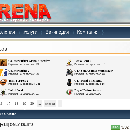
вления
Услуги
Википедия
Компания
ров
Counter-Strike: Global Offensive
Left 4 Dead 2
Игроков на серверах: 393
Игроков на серверах: 57
Counter-Strike 2
GTA San Andreas Multiplayer
Игроков на серверах: 309
Игроков на серверах: 480
Team Fortress 2
GTA Multi Theft Auto
Игроков на серверах: 141
Игроков на серверах: 15
Left 4 Dead
Day of Defeat: Source
Игроков на серверах: 11
Игроков на серверах: 47
16
17
18
19
20
...
вперед
»
ter-Strike
+18] ONLY DUST2
9
/32
PRO