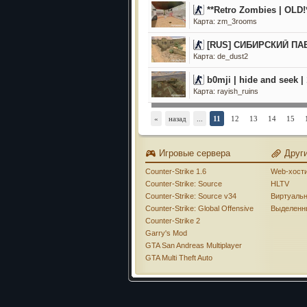
**Retro Zombies | OLD!
Карта: zm_3rooms
[RUS] СИБИРСКИЙ ПА
Карта: de_dust2
b0mji | hide and seek |
Карта: rayish_ruins
«
назад
...
11
12
13
14
15
Игровые сервера
Друг
Counter-Strike 1.6
Web-хост
Counter-Strike: Source
HLTV
Counter-Strike: Source v34
Виртуаль
Counter-Strike: Global Offensive
Выделенн
Counter-Strike 2
Garry's Mod
GTA San Andreas Multiplayer
GTA Multi Theft Auto