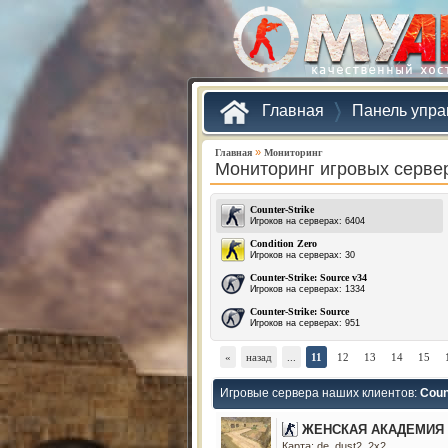
Главная
Панель упра
»
Главная
Мониторинг
Мониторинг игровых серве
Counter-Strike
Игроков на серверах: 6404
Condition Zero
Игроков на серверах: 30
Counter-Strike: Source v34
Игроков на серверах: 1334
Counter-Strike: Source
Игроков на серверах: 951
«
назад
...
11
12
13
14
15
Игровые сервера наших клиентов:
Coun
ЖЕНСКАЯ АКАДЕМИЯ [
Карта: de_dust2_2x2