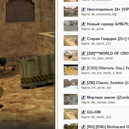
Неоспоримые 18+ [VI
Карта: de_westwood_big
Новый сервер &#9679; 
Карта: de_aztec
Старая Гвардия [21+]
Карта: de_dust2_2x2
[ZM]***WORLD OF CROS
Карта: zm_dust_world
[CSO] Обитель Зла | 
Карта: zm_fun_world_4_final
[ZM] Classic Zombie @2
Карта: zm_arctic_fun
Мертвая земля •[Zomb
Карта: bio_human_base
GG+DM
Карта: de_dust2_2x2
[RU] [ENG] Biohazard O