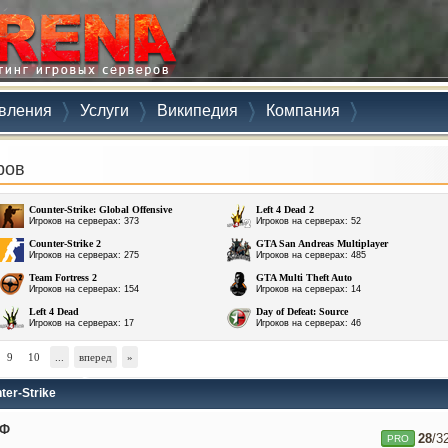
вления
Услуги
Википедия
Компания
ров
Counter-Strike: Global Offensive
Left 4 Dead 2
Игроков на серверах: 373
Игроков на серверах: 52
Counter-Strike 2
GTA San Andreas Multiplayer
Игроков на серверах: 275
Игроков на серверах: 485
Team Fortress 2
GTA Multi Theft Auto
Игроков на серверах: 154
Игроков на серверах: 14
Left 4 Dead
Day of Defeat: Source
Игроков на серверах: 17
Игроков на серверах: 46
9
10
...
вперед
»
ter-Strike
ЙФ
28
/3
PRO