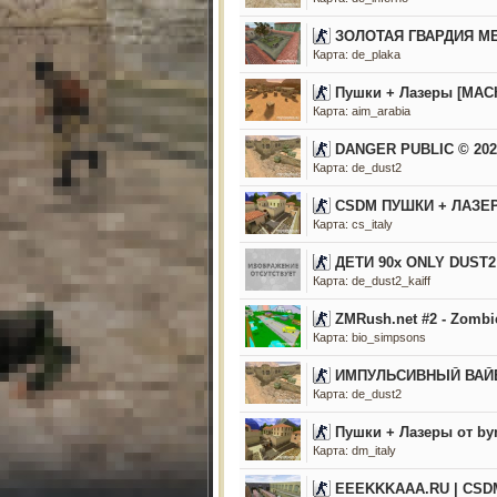
ЗОЛОТАЯ ГВАРДИЯ M
Карта: de_plaka
Пушки + Лазеры [МАС
Карта: aim_arabia
DANGER PUBLIC © 202
Карта: de_dust2
CSDM ПУШКИ + ЛАЗЕ
Карта: cs_italy
ДЕТИ 90х ONLY DUST2
Карта: de_dust2_kaiff
ZMRush.net #2 - Zombi
Карта: bio_simpsons
ИМПУЛЬСИВНЫЙ ВАЙБ
Карта: de_dust2
Пушки + Лазеры от bym
Карта: dm_italy
EEEKKKAAA.RU | CSD