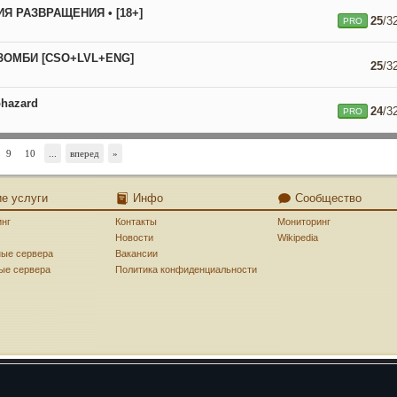
МИЯ РАЗВРАЩЕНИЯ • [18+]
25
/3
PRO
г ЗОМБИ [CSO+LVL+ENG]
25
/3
ohazard
24
/3
PRO
9
10
...
вперед
»
ие услуги
Инфо
Сообщество
инг
Контакты
Мониторинг
Новости
Wikipedia
ные сервера
Вакансии
ые сервера
Политика конфиденциальности