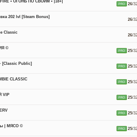
 FIRE • ОГОНЬ ПО СВОИМ • |18+|
26
/3
PRO
ка 202 lvl [Steam Bonus]
26
/3
e Classic
26
/3
ИЯ ©
25
/3
PRO
Classic Public]
25
/3
PRO
OMBIE CLASSIC
25
/3
PRO
 VIP
25
/3
PRO
SERV
25
/3
PRO
ры | МЯСО ©
25
/3
PRO