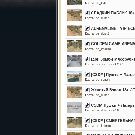
Карта: de_train
СЛАДКИЙ ПАБЛИК 18+
Карта: de_dust2
ADRENALINE | VIP ВС
Карта: de_dust2
GOLDEN GAME AREN
Карта: de_inferno
[ZM] Зомби Мясорубка
Карта: zm_ice_attack2009
[CSDM] Пушки + Лазе
Карта: de_sultan
Женский Взвод 18+ ®
Карта: de_dust2
CSDM Пушки + Лазеры 
Карта: de_dust_igrai18
[CSDM] CMEPTEЛЬHA
Карта: de_inferno