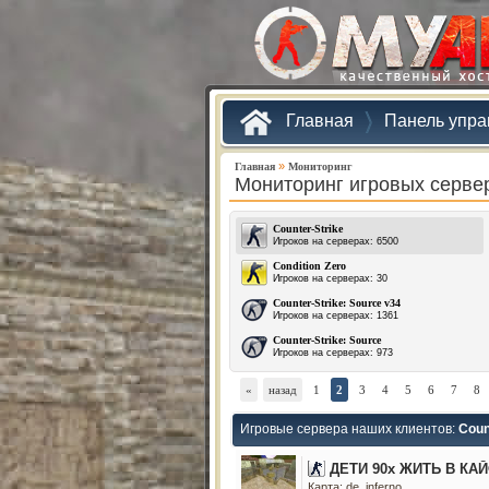
Главная
Панель упра
»
Главная
Мониторинг
Мониторинг игровых серве
Counter-Strike
Игроков на серверах: 6500
Condition Zero
Игроков на серверах: 30
Counter-Strike: Source v34
Игроков на серверах: 1361
Counter-Strike: Source
Игроков на серверах: 973
«
назад
1
2
3
4
5
6
7
8
Игровые сервера наших клиентов:
Coun
ДЕТИ 90х ЖИТЬ В КА
Карта: de_inferno