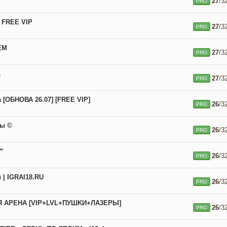
27
/3
PRO
 FREE VIP
27
/3
PRO
ЕМ
27
/3
PRO
A
27
/3
PRO
 [ОБНОВА 26.07] [FREE VIP]
26
/3
PRO
ры ©
26
/3
PRO
™
26
/3
PRO
| IGRAI18.RU
26
/3
PRO
Я APEHA [VIP+LVL+ПУШKИ+ЛA3EPЫ]
26
/3
PRO