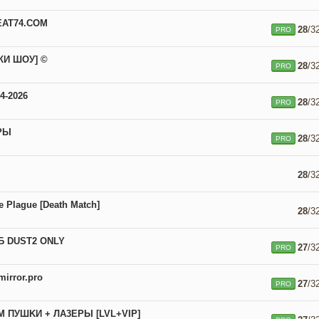
EAT74.COM
28
/3
PRO
КИ ШОУ] ©
28
/3
PRO
4-2026
28
/3
PRO
РЫ
28
/3
PRO
28
/3
e Plague [Death Match]
28
/3
 DUST2 ONLY
27
/3
PRO
irror.pro
27
/3
PRO
M ПУШKИ + ЛA3EPЫ [LVL+VIP]