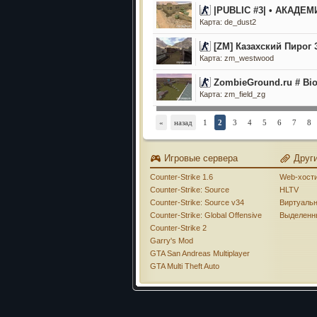
|PUBLIC #3| • АКАДЕ
Карта: de_dust2
[ZM] Казахский Пиро
Карта: zm_westwood
ZombieGround.ru # Bi
Карта: zm_field_zg
«
назад
1
2
3
4
5
6
7
8
Игровые сервера
Друг
Counter-Strike 1.6
Web-хост
Counter-Strike: Source
HLTV
Counter-Strike: Source v34
Виртуаль
Counter-Strike: Global Offensive
Выделенн
Counter-Strike 2
Garry's Mod
GTA San Andreas Multiplayer
GTA Multi Theft Auto