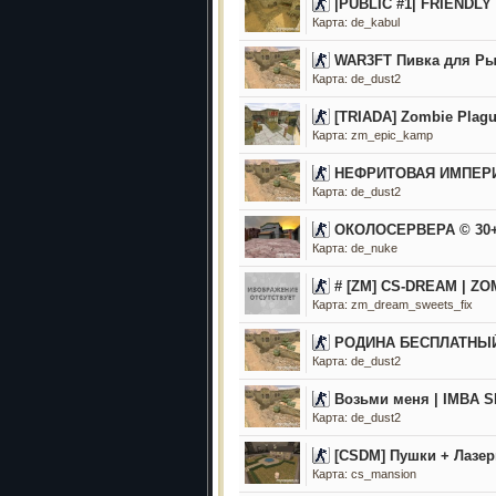
|PUBLIC #1| FRIENDLY
Карта: de_kabul
WAR3FT Пивка для Рыв
Карта: de_dust2
[TRIADA] Zombie Plagu
Карта: zm_epic_kamp
НЕФРИТОВАЯ ИМПЕР
Карта: de_dust2
ОКОЛОСЕРВЕРА © 30+ [
Карта: de_nuke
# [ZM] CS-DREAM | Z
Карта: zm_dream_sweets_fix
РОДИНА БЕСПЛАТНЫЙ
Карта: de_dust2
Возьми меня | IMBA 
Карта: de_dust2
[CSDM] Пушки + Лазе
Карта: cs_mansion