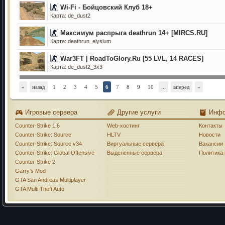
Wi-Fi - Бойцовский Клуб 18+
Карта: de_dust2
Максимум распрыга deathrun 14+ [MIRCS.RU]
Карта: deathrun_elysium
War3FT | RoadToGlory.Ru [55 LVL, 14 RACES]
Карта: de_dust2_3x3
«
назад
1
2
3
4
5
6
7
8
9
10
...
вперед
»
Игровые сервера
Другие услуги
Инф
Counter-Strike 1.6
Web-хостинг
Контакты
Counter-Strike: Source
HLTV
Новости
Counter-Strike: Source v34
Виртуальные сервера
Вакансии
Counter-Strike: Global Offensive
Выделенные сервера
Политика
Counter-Strike 2
Garry's Mod
GTA San Andreas Multiplayer
GTA Multi Theft Auto