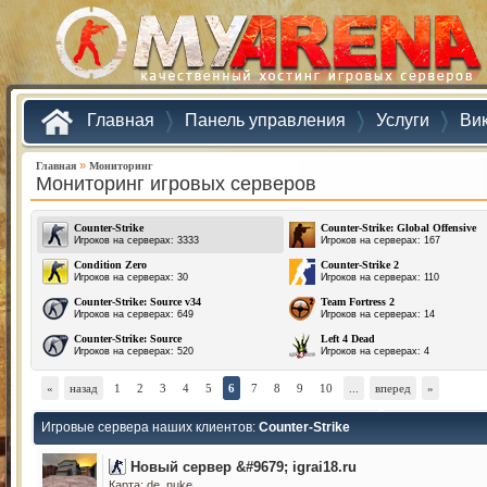
Главная
Панель управления
Услуги
Ви
»
Главная
Мониторинг
Мониторинг игровых серверов
Counter-Strike
Counter-Strike: Global Offensive
Игроков на серверах: 3333
Игроков на серверах: 167
Condition Zero
Counter-Strike 2
Игроков на серверах: 30
Игроков на серверах: 110
Counter-Strike: Source v34
Team Fortress 2
Игроков на серверах: 649
Игроков на серверах: 14
Counter-Strike: Source
Left 4 Dead
Игроков на серверах: 520
Игроков на серверах: 4
«
назад
1
2
3
4
5
6
7
8
9
10
...
вперед
»
Игровые сервера наших клиентов:
Counter-Strike
Новый сервер &#9679; igrai18.ru
Карта: de_nuke