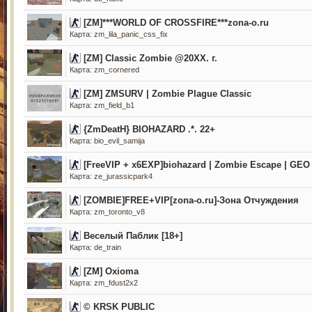
[ZM]***WORLD OF CROSSFIRE***zona-o.ru
Карта: zm_lila_panic_css_fix
[ZM] Classic Zombie @20XX. г.
Карта: zm_cornered
[ZM] ZMSURV | Zombie Plague Classic
Карта: zm_field_b1
{ZmDeatH} BIOHAZARD .*. 22+
Карта: bio_evil_samija
[FreeVIP + x6EXP]biohazard | Zombie Escape | GEO 
Карта: ze_jurassicpark4
[ZOMBIE]FREE+VIP[zona-o.ru]-Зона Отчуждения
Карта: zm_toronto_v8
Веселый Паблик [18+]
Карта: de_train
[ZM] Oxioma
Карта: zm_fdust2x2
© KRSK PUBLIC