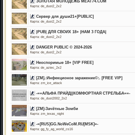
ЗОЛОТАЯ МОЛОДЁЖЬ MEAT74.COM
Карта: de_dust2_2x2
Сервер для души21+[PUBLIC]
Карта: de_dust2_2x2
|PUB| ДЛЯ СВОИХ 18+ |НАМ 3 ГОДА|
Карта: de_dust2_2x2
DANGER PUBLIC © 2024-2026
Карта: de_dust2_2x2
Неоспоримые 18+ [VIP FREE]
Карта: de_aztec_2x2
[ZM].:Инфекционое заражение©:. [FREE VIP]
Карта: zm_ice_attack
-==АЛЬФА ПРАЙД||КОМФОРТНАЯ СТРЕЛЬБА==-
Карта: de_dust2002_2x2
[ZM]-Зачётные Зомби
Карта: zm_texas_night
-=[RUS]GG.NoWeCoM.RU[MSK]=-
Карта: gg_fy_ag_world_cs16