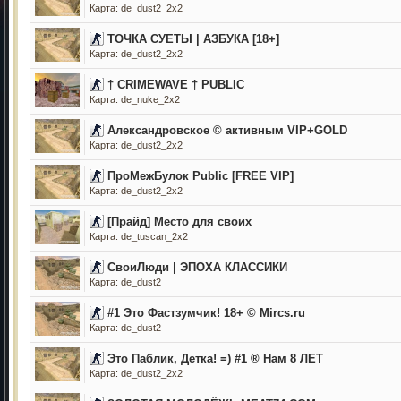
Карта: de_dust2_2x2
ТОЧКА СУЕТЫ | АЗБУКА [18+]
Карта: de_dust2_2x2
† CRIMEWAVE † PUBLIC
Карта: de_nuke_2x2
Александровское © активным VIP+GOLD
Карта: de_dust2_2x2
ПроМежБулок Public [FREE VIP]
Карта: de_dust2_2x2
[Прайд] Mесто для своих
Карта: de_tuscan_2x2
СвоиЛюди | ЭПОХА КЛАССИКИ
Карта: de_dust2
#1 Это Фастзумчик! 18+ © Mircs.ru
Карта: de_dust2
Это Паблик, Детка! =) #1 ® Нам 8 ЛЕТ
Карта: de_dust2_2x2