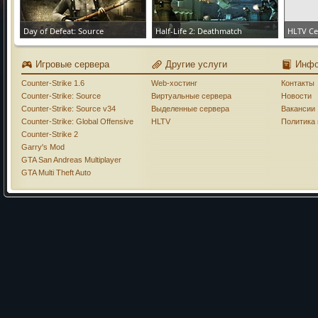
Day of Defeat: Source
Half-Life 2: Deathmatch
HLTV С
ЗАКАЗАТЬ СЕРВЕР
ЗАКАЗАТЬ СЕРВЕР
ЗАКАЗА
Игровые сервера
Другие услуги
Инф
Counter-Strike 1.6
Web-хостинг
Контакты
Counter-Strike: Source
Виртуальные сервера
Новости
Counter-Strike: Source v34
Выделенные сервера
Вакансии
Counter-Strike: Global Offensive
HLTV
Политика
Counter-Strike 2
Garry's Mod
GTA San Andreas Multiplayer
GTA Multi Theft Auto