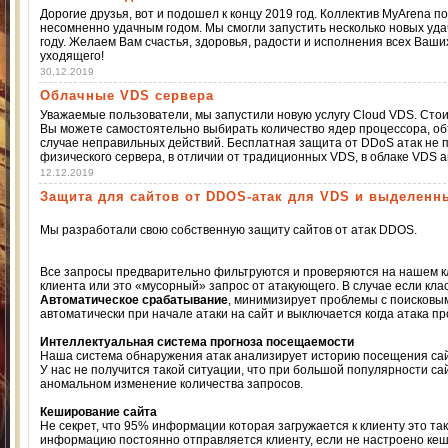
Дорогие друзья, вот и подошел к концу 2019 год. Коллектив MyArena 
несомненно удачным годом. Мы смогли запустить несколько новых уда
году. Желаем Вам счастья, здоровья, радости и исполнения всех Ваши
уходящего!
30.12.2019
Облачные VDS сервера
Уважаемые пользователи, мы запустили новую услугу Cloud VDS. Сто
Вы можете самостоятельно выбирать количество ядер процессора, об
случае неправильных действий. Бесплатная защита от DDoS атак не п
физического сервера, в отличии от традиционных VDS, в облаке VDS 
12.12.2019
Защита для сайтов от DDOS-атак для VDS и выделенн
Мы разработали свою собственную защиту сайтов от атак DDOS.
Все запросы предварительно фильтруются и проверяются на нашем к
клиента или это «мусорный» запрос от атакующего. В случае если клас
Автоматическое срабатывание
, минимизирует проблемы с поисковы
автоматически при начале атаки на сайт и выключается когда атака п
Интеллектуальная система прогноза посещаемости
Наша система обнаружения атак анализирует историю посещения сай
У нас не получится такой ситуации, что при большой популярности са
аномальном изменение количества запросов.
Кеширование сайта
Не секрет, что 95% информации которая загружается к клиенту это так
информацию постоянно отправляется клиенту, если не настроено кеши