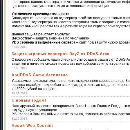
на стороне нашего кластера, так что вся измененная статическая ин
вдс сервера загружается только изменяемая информация.
Увеличение производительности
Благодаря кешированию на вдс сервер с сайтом поступает только час
кластера. С вдс сервера на кластер поступают только запросы о изме
момент обычной работы так и в режиме когда на сервер производиться
Данная защита работает в услугах:
Вебхостинг
– защита включена по умолчанию
VDS сервера и выделенные сервера
– сайт под защиту нужно добави
31.07.2019
Защита игровых серверов DayZ от DDoS-Атак
С радостью сообщаем, наши специалисты создали защиту от DDoS-Ата
защитой и ничто не сможет помешать вам собирать лут, отстреливать 
07.05.2019
AntiDDoS Game бесплатно
Уважаемые пользователи, при оплате выделенного сервера на год, В
сервера подойдут под любые ваши нужды, вплоть до создания игровог
и 48000 рублей на защите.
10.01.2019
С новым годом!
Наш дружный коллектив поздравляет Вас с Новым Годом и Рождеством.
год будет лучше уходящего.
P.S. Желаем Вам, как обычно низкого пинга, полностью забитых слотов 
31.12.2018
Новой Web-Хостинг