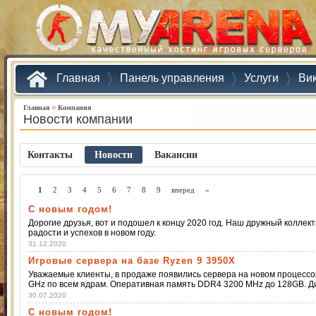
Главная
Панель управления
Услуги
Ви
»
Главная
Компания
Новости компании
Контакты
Новости
Ваканcии
1
2
3
4
5
6
7
8
9
вперед
»
С новым годом!
Дорогие друзья, вот и подошел к концу 2020 год. Наш дружный коллек
радости и успехов в новом году.
31.12.2020
Игровые сервера на базе Ryzen 9 3950X
Уважаемые клиенты, в продаже появились сервера на новом процессор
GHz по всем ядрам. Оперативная память DDR4 3200 MHz до 128GB. 
30.07.2020
С новым годом!