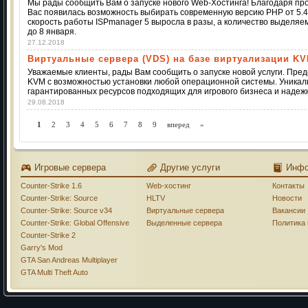
Мы рады сообщить Вам о запуске нового Web-Хостинга! Благодаря пр
Вас появилась возможность выбирать современную версию PHP от 5.4 
скорость работы ISPmanager 5 выросла в разы, а количество выделяе
до 8 января.
27.12.2018
Виртуальные сервера (VDS) на базе виртуализации K
Уважаемые клиенты, рады Вам сообщить о запуске новой услуги. Пре
KVM с возможностью установки любой операционной системы. Уникал
гарантированных ресурсов подходящих для игрового бизнеса и надеж
29.08.2018
1
2
3
4
5
6
7
8
9
вперед
»
Игровые сервера
Другие услуги
Инф
Counter-Strike 1.6
Web-хостинг
Контакты
Counter-Strike: Source
HLTV
Новости
Counter-Strike: Source v34
Виртуальные сервера
Вакансии
Counter-Strike: Global Offensive
Выделенные сервера
Политика
Counter-Strike 2
Garry's Mod
GTA San Andreas Multiplayer
GTA Multi Theft Auto