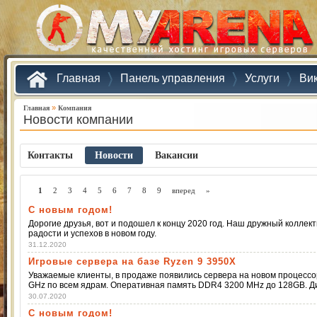
Главная
Панель управления
Услуги
Ви
»
Главная
Компания
Новости компании
Контакты
Новости
Ваканcии
1
2
3
4
5
6
7
8
9
вперед
»
С новым годом!
Дорогие друзья, вот и подошел к концу 2020 год. Наш дружный коллек
радости и успехов в новом году.
31.12.2020
Игровые сервера на базе Ryzen 9 3950X
Уважаемые клиенты, в продаже появились сервера на новом процессор
GHz по всем ядрам. Оперативная память DDR4 3200 MHz до 128GB. 
30.07.2020
С новым годом!