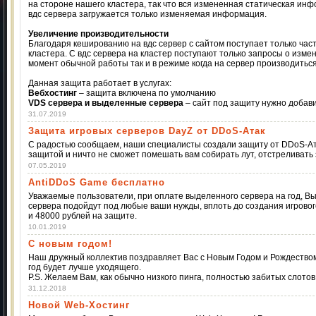
на стороне нашего кластера, так что вся измененная статическая ин
вдс сервера загружается только изменяемая информация.
Увеличение производительности
Благодаря кешированию на вдс сервер с сайтом поступает только час
кластера. С вдс сервера на кластер поступают только запросы о изме
момент обычной работы так и в режиме когда на сервер производиться
Данная защита работает в услугах:
Вебхостинг
– защита включена по умолчанию
VDS сервера и выделенные сервера
– сайт под защиту нужно добави
31.07.2019
Защита игровых серверов DayZ от DDoS-Атак
С радостью сообщаем, наши специалисты создали защиту от DDoS-Ата
защитой и ничто не сможет помешать вам собирать лут, отстреливать 
07.05.2019
AntiDDoS Game бесплатно
Уважаемые пользователи, при оплате выделенного сервера на год, В
сервера подойдут под любые ваши нужды, вплоть до создания игровог
и 48000 рублей на защите.
10.01.2019
С новым годом!
Наш дружный коллектив поздравляет Вас с Новым Годом и Рождеством.
год будет лучше уходящего.
P.S. Желаем Вам, как обычно низкого пинга, полностью забитых слотов 
31.12.2018
Новой Web-Хостинг