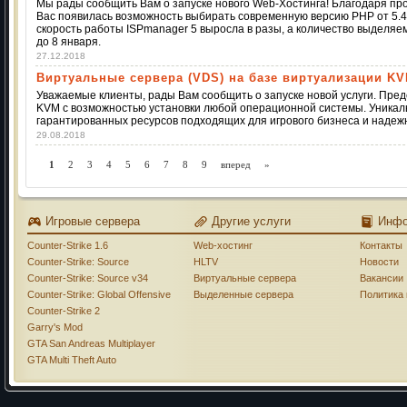
Мы рады сообщить Вам о запуске нового Web-Хостинга! Благодаря пр
Вас появилась возможность выбирать современную версию PHP от 5.4 
скорость работы ISPmanager 5 выросла в разы, а количество выделяе
до 8 января.
27.12.2018
Виртуальные сервера (VDS) на базе виртуализации K
Уважаемые клиенты, рады Вам сообщить о запуске новой услуги. Пре
KVM с возможностью установки любой операционной системы. Уникал
гарантированных ресурсов подходящих для игрового бизнеса и надеж
29.08.2018
1
2
3
4
5
6
7
8
9
вперед
»
Игровые сервера
Другие услуги
Инф
Counter-Strike 1.6
Web-хостинг
Контакты
Counter-Strike: Source
HLTV
Новости
Counter-Strike: Source v34
Виртуальные сервера
Вакансии
Counter-Strike: Global Offensive
Выделенные сервера
Политика
Counter-Strike 2
Garry's Mod
GTA San Andreas Multiplayer
GTA Multi Theft Auto