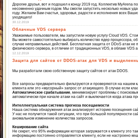
Дорогие друзья, вот и подошел к концу 2019 год. Коллектив MyArena 
несомненно удачным годом. Мы смогли запустить несколько новых уда
году. Желаем Вам счастья, здоровья, радости и исполнения всех Ваши
уходящего!
30.12.2019
Облачные VDS сервера
Уважаемые пользователи, мы запустили новую услугу Cloud VDS. Сто
Вы можете самостоятельно выбирать количество ядер процессора, об
случае неправильных действий. Бесплатная защита от DDoS атак не п
физического сервера, в отличии от традиционных VDS, в облаке VDS 
12.12.2019
Защита для сайтов от DDOS-атак для VDS и выделенн
Мы разработали свою собственную защиту сайтов от атак DDOS.
Все запросы предварительно фильтруются и проверяются на нашем к
клиента или это «мусорный» запрос от атакующего. В случае если клас
Автоматическое срабатывание
, минимизирует проблемы с поисковы
автоматически при начале атаки на сайт и выключается когда атака п
Интеллектуальная система прогноза посещаемости
Наша система обнаружения атак анализирует историю посещения сай
У нас не получится такой ситуации, что при большой популярности са
аномальном изменение количества запросов.
Кеширование сайта
Не секрет, что 95% информации которая загружается к клиенту это так
информацию постоянно отправляется клиенту, если не настроено кеши