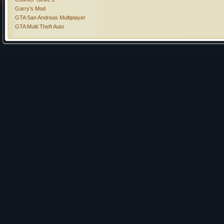
Garry's Mod
GTA San Andreas Multiplayer
GTA Multi Theft Auto