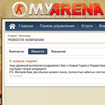
Главная
Панель управления
Услуги
Ви
»
Главная
Компания
Новости компании
Контакты
Новости
Ваканcии
С новым годом!
Наш дружный коллектив поздравляет Вас с Новым Годом и Рождеством.
год будет лучше уходящего.
P.S. Желаем Вам, как обычно низкого пинга, полностью забитых слотов 
31.12.2018