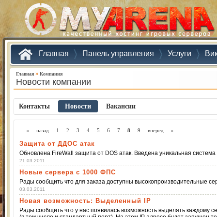
Главная
Панель управления
Услуги
Ви
»
Главная
Компания
Новости компании
Контакты
Новости
Ваканcии
«
назад
1
2
3
4
5
6
7
8
9
вперед
»
Защита от ДДОС атак
Обновлена FireWall защита от DOS атак. Введена уникальная система 
21.03.2011
Новые сервера с 1000 ФПС
Рады сообщить что для заказа доступны высокопроизводительные сер
03.03.2011
Новая возможность: Выделенный IP
Рады сообщить что у нас появилась возможность выделять каждому се