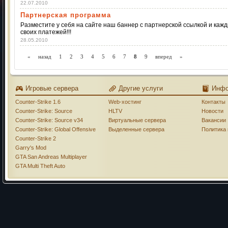
22.07.2010
Партнерская программа
Разместите у себя на сайте наш баннер с партнерской ссылкой и каж
своих платежей!!!
28.05.2010
«
назад
1
2
3
4
5
6
7
8
9
вперед
»
Игровые сервера
Другие услуги
Инф
Counter-Strike 1.6
Web-хостинг
Контакты
Counter-Strike: Source
HLTV
Новости
Counter-Strike: Source v34
Виртуальные сервера
Вакансии
Counter-Strike: Global Offensive
Выделенные сервера
Политика
Counter-Strike 2
Garry's Mod
GTA San Andreas Multiplayer
GTA Multi Theft Auto