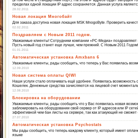
(в том числе и стандартный порт). На этом IP адресе будет запущен 
пределах одной локации IP адрес сохраняется. Данная услуга являетс
28.02.2011
Новая локация Многобайт
Для заказа доступна новая локация MSK MnogoByte. Проверить качест
02.02.2011
Поздравляем с Новым 2011 годом.
Уважаемые клиенты! Сотрудники компании «РС-Медиа» поздравляют ва
Пусть новый год станет еще лучше, чем прежний. С Новым 2011 Годом
01.01.2011
Автоматическая установка Amxbans 6
Уважаемые клиенты, рады сообщить, что теперь у Вас появилась воз
12.09.2010
Новая система оплаты QIWI
Наши услуги стало оплачивать ещё удобнее. Появилась возможность 
Кошелек. Денежные средства зачисляются на лицевой счет моменталь
12.08.2010
Блокировка на оборудовании
Уважаемые клиенты, рады сообщить что у Вас появилась новая возмо
заблокировать на оборудовании свой сервер от IP адресов или IP се
эффективной чем бан листы на сервере, так как атакующий не сможет 
27.07.2010
Автоматическая установка Psychostats
Мы рады сообщить, что теперь каждому клиенту, который имеет оплаче
языке