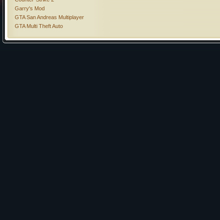
Garry's Mod
GTA San Andreas Multiplayer
GTA Multi Theft Auto