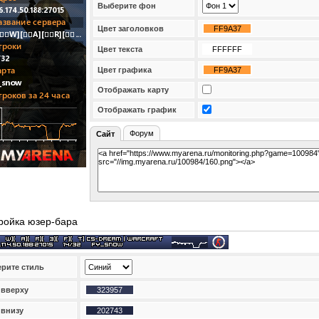
Выберите фон
Цвет заголовков
Цвет текста
Цвет графика
Отображать карту
Отображать график
Форум
Сайт
ройка юзер-бара
рите стиль
 вверху
 внизу