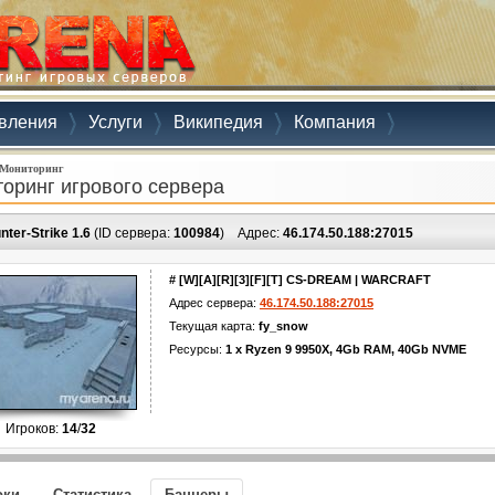
вления
Услуги
Википедия
Компания
Мониторинг
оринг игрового сервера
nter-Strike 1.6
(ID сервера:
100984
)
Адрес:
46.174.50.188:27015
# [W][A][R][3][F][T] CS-DREAM | WARCRAFT
Адрес сервера:
46.174.50.188:27015
Текущая карта:
fy_snow
Ресурсы:
1 x Ryzen 9 9950X, 4Gb RAM, 40Gb NVME
Игроков:
14
/
32
оки
Статистика
Баннеры