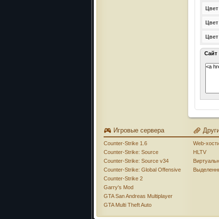
Цвет
Цвет
Цвет
Сайт
Игровые сервера
Друг
Counter-Strike 1.6
Web-хост
Counter-Strike: Source
HLTV
Counter-Strike: Source v34
Виртуаль
Counter-Strike: Global Offensive
Выделенн
Counter-Strike 2
Garry's Mod
GTA San Andreas Multiplayer
GTA Multi Theft Auto