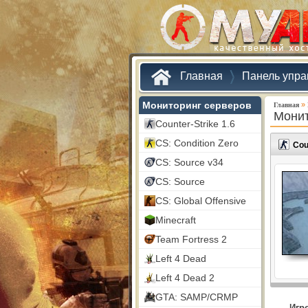
Главная
Панель упра
Мониторинг серверов
»
Главная
Монит
Counter-Strike 1.6
CS: Condition Zero
Cou
CS: Source v34
CS: Source
CS: Global Offensive
Minecraft
Team Fortress 2
Left 4 Dead
Left 4 Dead 2
GTA: SAMP/CRMP
Игр