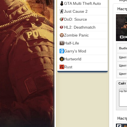
GTA Multi Theft Auto
Наст
Just Cause 2
DoD: Source
HL2: Deathmatch
Zombie Panic
Half-Life
Выбе
Garry's Mod
Цвет
Hurtworld
Цвет
Rust
Цвет
Сайт
Наст