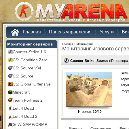
Главная
Панель управления
Услуги
Ви
Мониторинг серверов
»
Главная
Мониторинг
Мониторинг игрового серв
Counter-Strike 1.6
CS: Condition Zero
Counter-Strike: Source
(ID сервера
CS: Source v34
•ONL
CS: Source
Адрес
CS: Global Offensive
Текущ
Ресу
Minecraft
Team Fortress 2
Left 4 Dead
Игроков:
10
/
40
Left 4 Dead 2
GTA: SAMP/CRMP
Игроки
Статистика
Бан