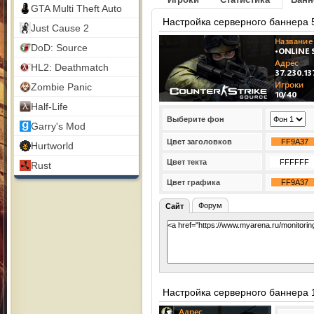
GTA Multi Theft Auto
Настройка серверного баннера 
Just Cause 2
DoD: Source
HL2: Deathmatch
Zombie Panic
Half-Life
Выберите фон
Garry's Mod
Цвет заголовков
Hurtworld
Цвет текта
Rust
Цвет графика
Форум
Сайт
Настройка серверного баннера 