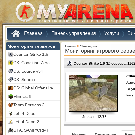
Главная
Панель управления
Услуги
Ви
Мониторинг серверов
»
Главная
Мониторинг
Мониторинг игрового серв
Counter-Strike 1.6
CS: Condition Zero
Counter-Strike 1.6
(ID сервера:
116
CS: Source v34
СПРА
CS: Source
Адрес
CS: Global Offensive
Текущ
Ресу
Minecraft
Team Fortress 2
Left 4 Dead
Игроков:
12
/
32
Left 4 Dead 2
GTA: SAMP/CRMP
Игроки
Статистика
Бан