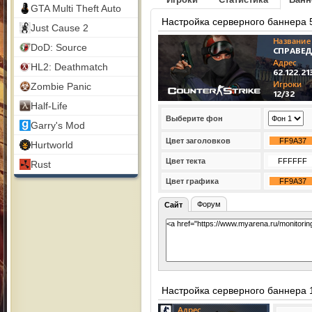
GTA Multi Theft Auto
Настройка серверного баннера 
Just Cause 2
DoD: Source
HL2: Deathmatch
Zombie Panic
Half-Life
Выберите фон
Garry's Mod
Цвет заголовков
Hurtworld
Цвет текта
Rust
Цвет графика
Форум
Сайт
Настройка серверного баннера 