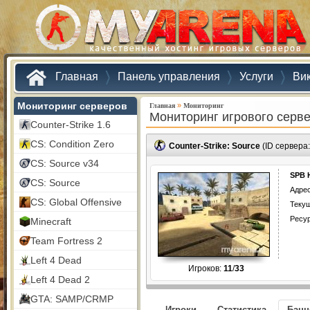
Главная
Панель управления
Услуги
Ви
Мониторинг серверов
»
Главная
Мониторинг
Мониторинг игрового серв
Counter-Strike 1.6
CS: Condition Zero
Counter-Strike: Source
(ID сервера
CS: Source v34
SPB 
CS: Source
Адрес
CS: Global Offensive
Текущ
Ресу
Minecraft
Team Fortress 2
Left 4 Dead
Игроков:
11
/
33
Left 4 Dead 2
GTA: SAMP/CRMP
Игроки
Статистика
Бан