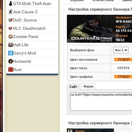
GTA Multi Theft Auto
Настройка серверного баннера 
Just Cause 2
DoD: Source
HL2: Deathmatch
Zombie Panic
Half-Life
Выберите фон
Garry's Mod
Цвет заголовков
Hurtworld
Цвет текта
Rust
Цвет графика
Форум
Сайт
Настройка серверного баннера 