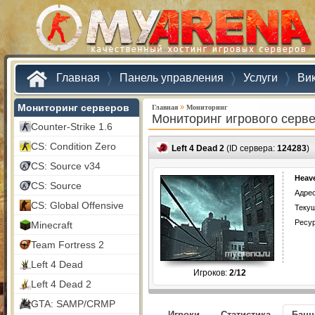
Главная
Панель управления
Услуги
Ви
Мониторинг серверов
»
Главная
Мониторинг
Мониторинг игрового серв
Counter-Strike 1.6
CS: Condition Zero
Left 4 Dead 2
(ID сервера:
124283
)
CS: Source v34
Heav
CS: Source
Адрес
CS: Global Offensive
Текущ
Ресу
Minecraft
Team Fortress 2
Left 4 Dead
Игроков:
2
/
12
Left 4 Dead 2
GTA: SAMP/CRMP
Игроки
Статистика
Бан