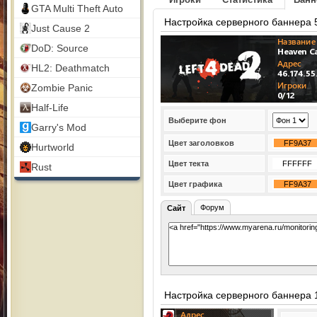
GTA Multi Theft Auto
Настройка серверного баннера 
Just Cause 2
DoD: Source
HL2: Deathmatch
Zombie Panic
Half-Life
Выберите фон
Garry's Mod
Цвет заголовков
Hurtworld
Цвет текта
Rust
Цвет графика
Форум
Сайт
Настройка серверного баннера 