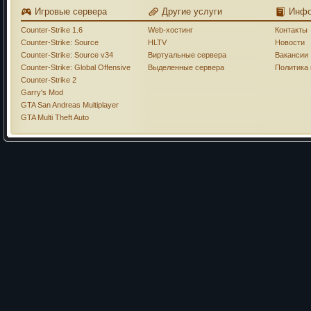
Игровые сервера
Другие услуги
Инф
Counter-Strike 1.6
Web-хостинг
Контакты
Counter-Strike: Source
HLTV
Новости
Counter-Strike: Source v34
Виртуальные сервера
Вакансии
Counter-Strike: Global Offensive
Выделенные сервера
Политика
Counter-Strike 2
Garry's Mod
GTA San Andreas Multiplayer
GTA Multi Theft Auto