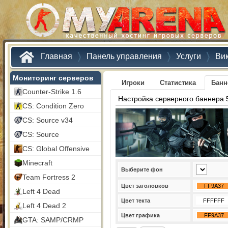
Главная
Панель управления
Услуги
Ви
Мониторинг серверов
Игроки
Статистика
Бан
Counter-Strike 1.6
Настройка серверного баннера 
CS: Condition Zero
CS: Source v34
CS: Source
CS: Global Offensive
Minecraft
Выберите фон
Team Fortress 2
Цвет заголовков
Left 4 Dead
Цвет текта
Left 4 Dead 2
Цвет графика
GTA: SAMP/CRMP