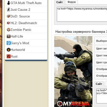
Форум
Сайт
GTA Multi Theft Auto
Just Cause 2
DoD: Source
HL2: Deathmatch
Zombie Panic
Настройка серверного баннера 
Half-Life
Выбери
Garry's Mod
Цвет за
Hurtworld
Цвет те
Rust
Цвет гр
Отображ
Отобра
Сайт