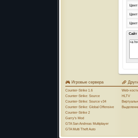
Цвет
Цвет
Цвет
Сайт
Игровые сервера
Друг
Counter-Strike 1.6
Web-хост
Counter-Strike: Source
HLTV
Counter-Strike: Source v34
Виртуаль
Counter-Strike: Global Offensive
Выделенн
Counter-Strike 2
Garry's Mod
GTA San Andreas Multiplayer
GTA Multi Theft Auto