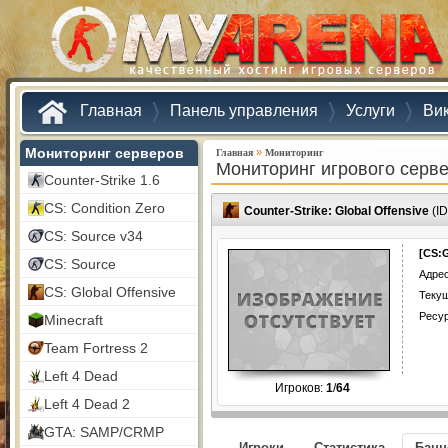
Главная
Панель управления
Услуги
Ви
Мониторинг серверов
»
Главная
Мониторинг
Мониторинг игрового серв
Counter-Strike 1.6
CS: Condition Zero
Counter-Strike: Global Offensive
(ID
CS: Source v34
[CS:
CS: Source
Адрес
CS: Global Offensive
Текущ
Ресу
Minecraft
Team Fortress 2
Left 4 Dead
Игроков:
1
/
64
Left 4 Dead 2
GTA: SAMP/CRMP
Игроки
Статистика
Бан