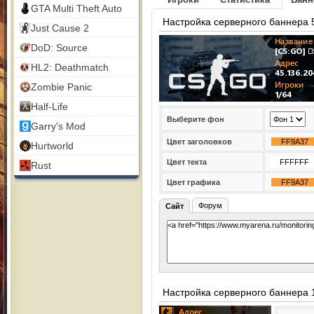
GTA Multi Theft Auto
Настройка серверного баннера 
Just Cause 2
DoD: Source
HL2: Deathmatch
Zombie Panic
Half-Life
Выберите фон
Garry's Mod
Цвет заголовков
Hurtworld
Цвет текта
Rust
Цвет графика
Форум
Сайт
Настройка серверного баннера 