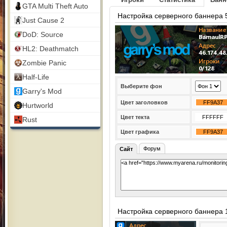
GTA Multi Theft Auto
Настройка серверного баннера 
Just Cause 2
DoD: Source
HL2: Deathmatch
Zombie Panic
Half-Life
Выберите фон
Garry's Mod
Цвет заголовков
Hurtworld
Цвет текта
Rust
Цвет графика
Форум
Сайт
Настройка серверного баннера 