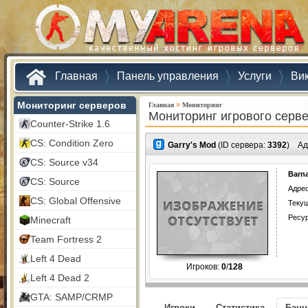
Главная
Панель управления
Услуги
Ви
Мониторинг серверов
»
Главная
Мониторинг
Мониторинг игрового серв
Counter-Strike 1.6
CS: Condition Zero
Garry's Mod
(ID сервера:
3392
)
Ад
CS: Source v34
Barn
CS: Source
Адрес
CS: Global Offensive
Текущ
Ресу
Minecraft
Team Fortress 2
Left 4 Dead
Игроков:
0
/
128
Left 4 Dead 2
GTA: SAMP/CRMP
Игроки
Статистика
Бан