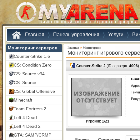
Главная
Панель управления
Услуги
Ви
Мониторинг серверов
»
Главная
Мониторинг
Мониторинг игрового серв
Counter-Strike 1.6
CS: Condition Zero
Counter-Strike 2
(ID сервера:
4006
)
CS: Source v34
GunG
CS: Source
Адрес
CS: Global Offensive
Текущ
Ресу
Minecraft
Team Fortress 2
Left 4 Dead
Игроков:
1
/
21
Left 4 Dead 2
GTA: SAMP/CRMP
Игроки
Статистика
Бан