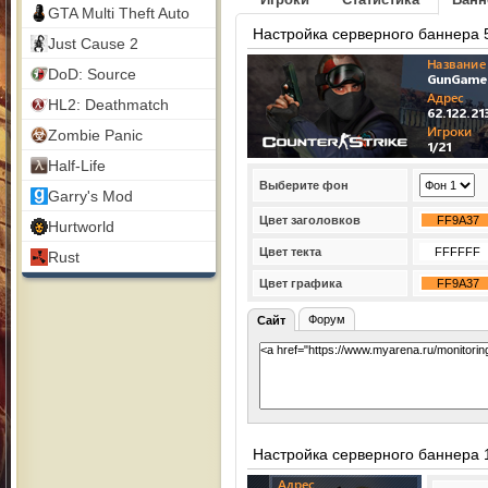
GTA Multi Theft Auto
Настройка серверного баннера 
Just Cause 2
DoD: Source
HL2: Deathmatch
Zombie Panic
Half-Life
Выберите фон
Garry's Mod
Цвет заголовков
Hurtworld
Цвет текта
Rust
Цвет графика
Форум
Сайт
Настройка серверного баннера 