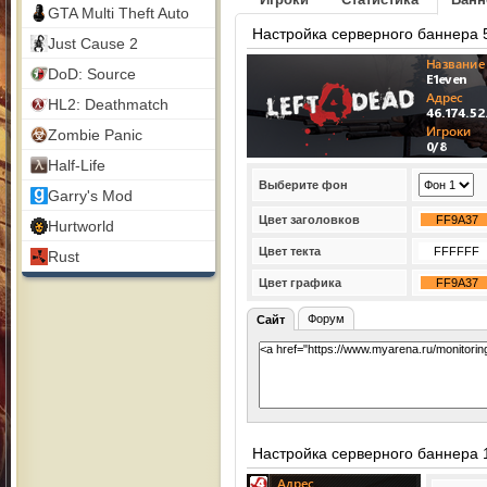
GTA Multi Theft Auto
Настройка серверного баннера 
Just Cause 2
DoD: Source
HL2: Deathmatch
Zombie Panic
Half-Life
Выберите фон
Garry's Mod
Цвет заголовков
Hurtworld
Цвет текта
Rust
Цвет графика
Форум
Сайт
Настройка серверного баннера 