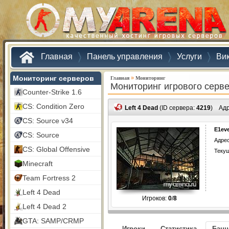
Главная
Панель управления
Услуги
Ви
Мониторинг серверов
»
Главная
Мониторинг
Мониторинг игрового серв
Counter-Strike 1.6
CS: Condition Zero
Left 4 Dead
(ID сервера:
4219
)
Ад
CS: Source v34
E1ev
CS: Source
Адрес
CS: Global Offensive
Текущ
Minecraft
Team Fortress 2
Left 4 Dead
Игроков:
0
/
8
Left 4 Dead 2
GTA: SAMP/CRMP
Игроки
Статистика
Бан