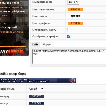
Выберите фон
Цвет заголовков
Цвет текста
Цвет графика
Отображать карту
Отображать график
Форум
Сайт
ройка юзер-бара
рите стиль
 вверху
 внизу