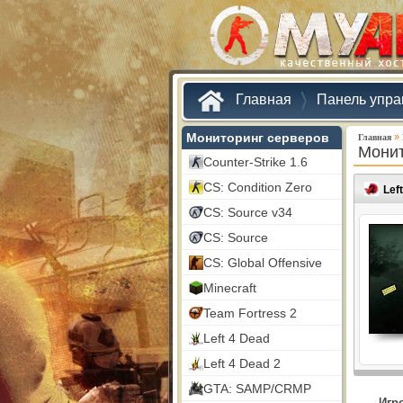
Главная
Панель упра
Мониторинг серверов
»
Главная
Монит
Counter-Strike 1.6
CS: Condition Zero
Lef
CS: Source v34
CS: Source
CS: Global Offensive
Minecraft
Team Fortress 2
Left 4 Dead
Left 4 Dead 2
GTA: SAMP/CRMP
Игр