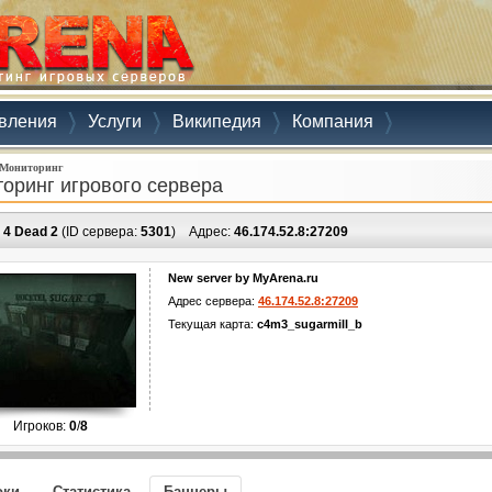
вления
Услуги
Википедия
Компания
Мониторинг
оринг игрового сервера
t 4 Dead 2
(ID сервера:
5301
)
Адрес:
46.174.52.8:27209
New server by MyArena.ru
Адрес сервера:
46.174.52.8:27209
Текущая карта:
c4m3_sugarmill_b
Игроков:
0
/
8
оки
Статистика
Баннеры