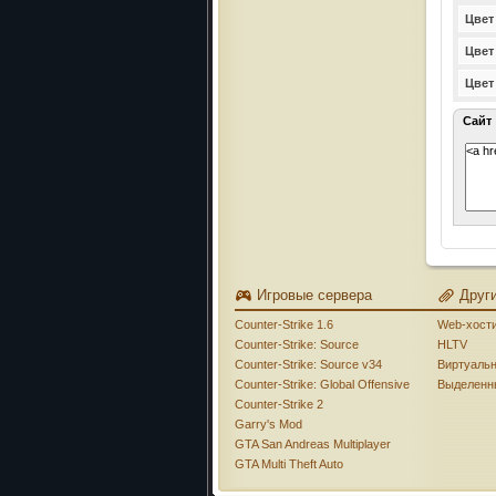
Цвет
Цвет
Цвет
Сайт
Игровые сервера
Друг
Counter-Strike 1.6
Web-хост
Counter-Strike: Source
HLTV
Counter-Strike: Source v34
Виртуаль
Counter-Strike: Global Offensive
Выделенн
Counter-Strike 2
Garry's Mod
GTA San Andreas Multiplayer
GTA Multi Theft Auto