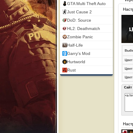
GTA Multi Theft Auto
Наст
Just Cause 2
DoD: Source
HL2: Deathmatch
Zombie Panic
Half-Life
Выбе
Garry's Mod
Цвет
Hurtworld
Цвет
Rust
Цвет
Сайт
Наст