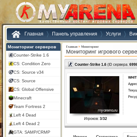
Главная
Панель управления
Услуги
Ви
Мониторинг серверов
»
Главная
Мониторинг
Мониторинг игрового серв
Counter-Strike 1.6
CS: Condition Zero
Counter-Strike 1.6
(ID сервера:
699
CS: Source v34
WHIT
CS: Source
Адрес
CS: Global Offensive
Текущ
Ресу
Minecraft
Team Fortress 2
Left 4 Dead
Игроков:
3
/
32
Left 4 Dead 2
GTA: SAMP/CRMP
Игроки
Статистика
Бан