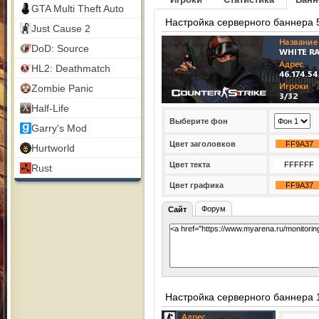
GTA Multi Theft Auto
Настройка серверного баннера 
Just Cause 2
DoD: Source
HL2: Deathmatch
Zombie Panic
Half-Life
Выберите фон
Garry's Mod
Цвет заголовков
Hurtworld
Цвет текта
Rust
Цвет графика
Форум
Сайт
Настройка серверного баннера 