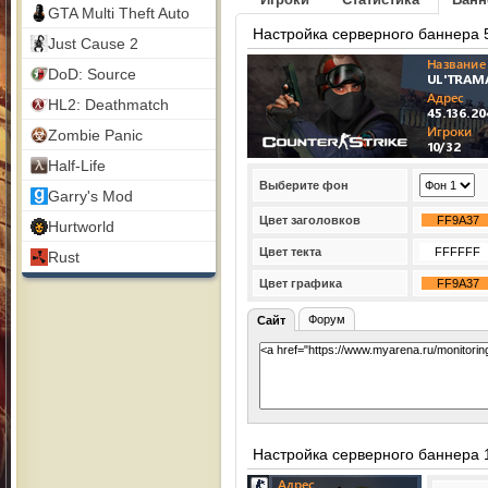
GTA Multi Theft Auto
Настройка серверного баннера 
Just Cause 2
DoD: Source
HL2: Deathmatch
Zombie Panic
Half-Life
Выберите фон
Garry's Mod
Цвет заголовков
Hurtworld
Цвет текта
Rust
Цвет графика
Форум
Сайт
Настройка серверного баннера 