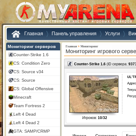
Главная
Панель управления
Услуги
Ви
Мониторинг серверов
»
Главная
Мониторинг
Мониторинг игрового серв
Counter-Strike 1.6
CS: Condition Zero
Counter-Strike 1.6
(ID сервера:
937
CS: Source v34
UL'T
CS: Source
Адрес
CS: Global Offensive
Текущ
Ресу
Minecraft
Team Fortress 2
Left 4 Dead
Игроков:
10
/
32
Left 4 Dead 2
GTA: SAMP/CRMP
Игроки
Статистика
Бан