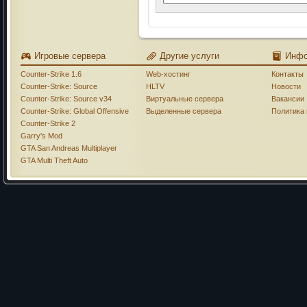
Игровые сервера
Другие услуги
Инф
Counter-Strike 1.6
Web-хостинг
Контакты
Counter-Strike: Source
HLTV
Новости
Counter-Strike: Source v34
Виртуальные сервера
Вакансии
Counter-Strike: Global Offensive
Выделенные сервера
Политика
Counter-Strike 2
Garry's Mod
GTA San Andreas Multiplayer
GTA Multi Theft Auto