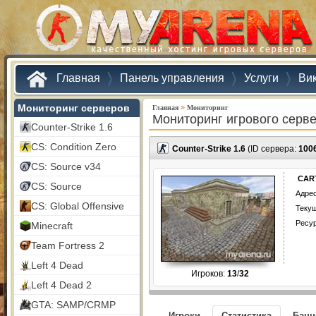
Главная
Панель управления
Услуги
Ви
Мониторинг серверов
»
Главная
Мониторинг
Мониторинг игрового серв
Counter-Strike 1.6
CS: Condition Zero
Counter-Strike 1.6
(ID сервера:
100
CS: Source v34
CARTE
CS: Source
Адрес
CS: Global Offensive
Текущ
Ресу
Minecraft
Team Fortress 2
Left 4 Dead
Игроков:
13
/
32
Left 4 Dead 2
GTA: SAMP/CRMP
Игроки
Статистика
Бан