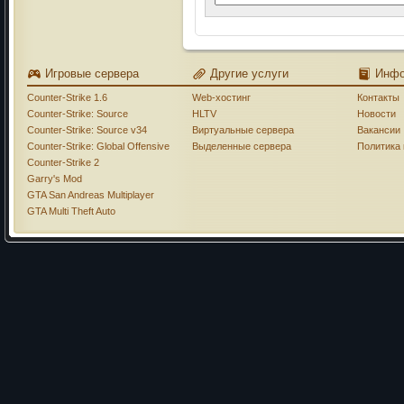
Игровые сервера
Другие услуги
Инф
Counter-Strike 1.6
Web-хостинг
Контакты
Counter-Strike: Source
HLTV
Новости
Counter-Strike: Source v34
Виртуальные сервера
Вакансии
Counter-Strike: Global Offensive
Выделенные сервера
Политика
Counter-Strike 2
Garry's Mod
GTA San Andreas Multiplayer
GTA Multi Theft Auto