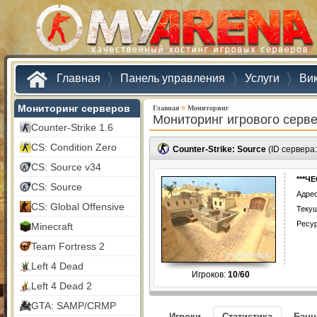
Главная
Панель управления
Услуги
Ви
Мониторинг серверов
»
Главная
Мониторинг
Мониторинг игрового серв
Counter-Strike 1.6
CS: Condition Zero
Counter-Strike: Source
(ID сервера
CS: Source v34
***Ч
CS: Source
Адрес
CS: Global Offensive
Текущ
Ресу
Minecraft
Team Fortress 2
Left 4 Dead
Игроков:
10
/
60
Left 4 Dead 2
GTA: SAMP/CRMP
Игроки
Статистика
Бан