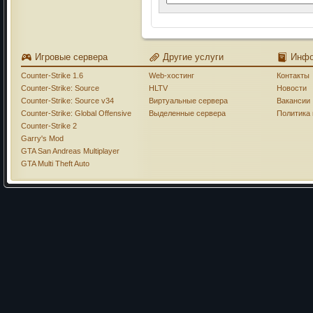
Игровые сервера
Другие услуги
Инф
Counter-Strike 1.6
Web-хостинг
Контакты
Counter-Strike: Source
HLTV
Новости
Counter-Strike: Source v34
Виртуальные сервера
Вакансии
Counter-Strike: Global Offensive
Выделенные сервера
Политика
Counter-Strike 2
Garry's Mod
GTA San Andreas Multiplayer
GTA Multi Theft Auto