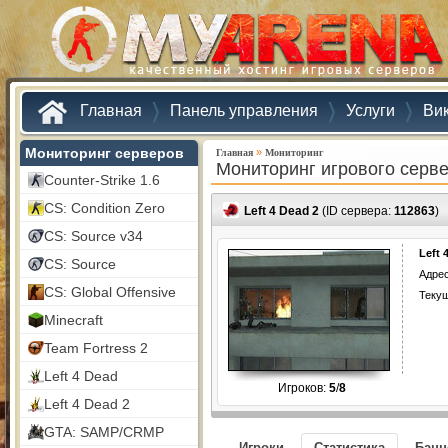
Главная
Панель управления
Услуги
Ви
Мониторинг серверов
»
Главная
Мониторинг
Мониторинг игрового серв
Counter-Strike 1.6
CS: Condition Zero
Left 4 Dead 2
(ID сервера:
112863
)
CS: Source v34
Left 
CS: Source
Адрес
CS: Global Offensive
Текущ
Minecraft
Team Fortress 2
Left 4 Dead
Игроков:
5
/
8
Left 4 Dead 2
GTA: SAMP/CRMP
Игроки
Статистика
Бан