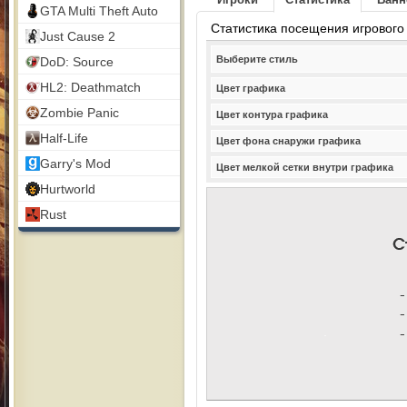
GTA Multi Theft Auto
Статистика посещения игрового
Just Cause 2
Выберите стиль
DoD: Source
HL2: Deathmatch
Цвет графика
Zombie Panic
Цвет контура графика
Half-Life
Цвет фона снаружи графика
Garry's Mod
Цвет мелкой сетки внутри графика
Hurtworld
Rust