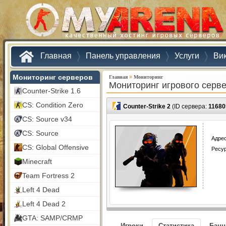
Главная
Панель управления
Услуги
Ви
Мониторинг серверов
»
Главная
Мониторинг
Мониторинг игрового серв
Counter-Strike 1.6
CS: Condition Zero
Counter-Strike 2
(ID сервера:
11680
CS: Source v34
CS: Source
Адрес
CS: Global Offensive
Ресу
Minecraft
Team Fortress 2
Left 4 Dead
Left 4 Dead 2
GTA: SAMP/CRMP
Игроки
Статистика
Бан