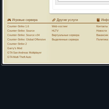
Игровые сервера
Другие услуги
Инф
Counter-Strike 1.6
Web-хостинг
Контакты
Counter-Strike: Source
HLTV
Новости
Counter-Strike: Source v34
Виртуальные сервера
Вакансии
Counter-Strike: Global Offensive
Выделенные сервера
Политика
Counter-Strike 2
Garry's Mod
GTA San Andreas Multiplayer
GTA Multi Theft Auto