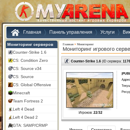
Главная
Панель управления
Услуги
Ви
Мониторинг серверов
»
Главная
Мониторинг
Мониторинг игрового серв
Counter-Strike 1.6
CS: Condition Zero
Counter-Strike 1.6
(ID сервера:
117
CS: Source v34
|PUBL
CS: Source
Адрес
CS: Global Offensive
Текущ
Ресу
Minecraft
Team Fortress 2
Left 4 Dead
Игроков:
22
/
32
Left 4 Dead 2
GTA: SAMP/CRMP
Игроки
Статистика
Бан