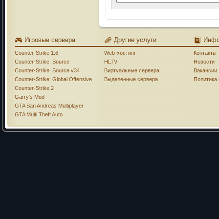
Игровые сервера
Другие услуги
Инф
Counter-Strike 1.6
Web-хостинг
Контакты
Counter-Strike: Source
HLTV
Новости
Counter-Strike: Source v34
Виртуальные сервера
Вакансии
Counter-Strike: Global Offensive
Выделенные сервера
Политика
Counter-Strike 2
Garry's Mod
GTA San Andreas Multiplayer
GTA Multi Theft Auto