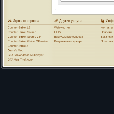
Игровые сервера
Другие услуги
Инф
Counter-Strike 1.6
Web-хостинг
Контакты
Counter-Strike: Source
HLTV
Новости
Counter-Strike: Source v34
Виртуальные сервера
Вакансии
Counter-Strike: Global Offensive
Выделенные сервера
Политика
Counter-Strike 2
Garry's Mod
GTA San Andreas Multiplayer
GTA Multi Theft Auto