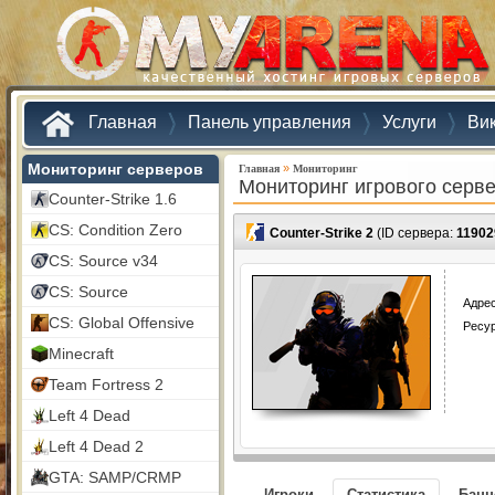
Главная
Панель управления
Услуги
Ви
Мониторинг серверов
»
Главная
Мониторинг
Мониторинг игрового серв
Counter-Strike 1.6
CS: Condition Zero
Counter-Strike 2
(ID сервера:
11902
CS: Source v34
CS: Source
Адрес
CS: Global Offensive
Ресу
Minecraft
Team Fortress 2
Left 4 Dead
Left 4 Dead 2
GTA: SAMP/CRMP
Игроки
Статистика
Бан