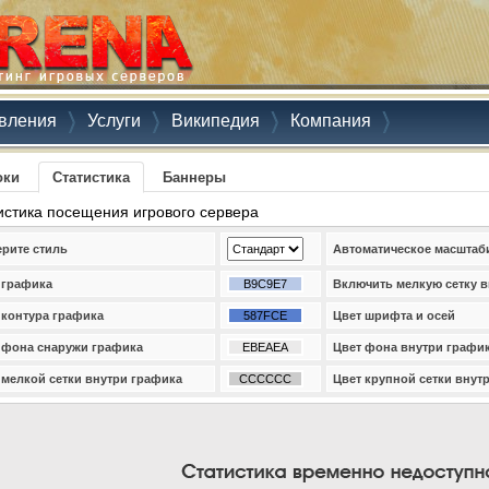
вления
Услуги
Википедия
Компания
оки
Статистика
Баннеры
истика посещения игрового сервера
рите стиль
Автоматическое масштаб
 графика
Включить мелкую сетку 
 контура графика
Цвет шрифта и осей
 фона снаружи графика
Цвет фона внутри графи
 мелкой сетки внутри графика
Цвет крупной сетки внут