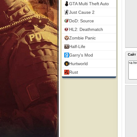
GTA Multi Theft Auto
Just Cause 2
DoD: Source
HL2: Deathmatch
Zombie Panic
Half-Life
Garry's Mod
Сайт
Hurtworld
Rust