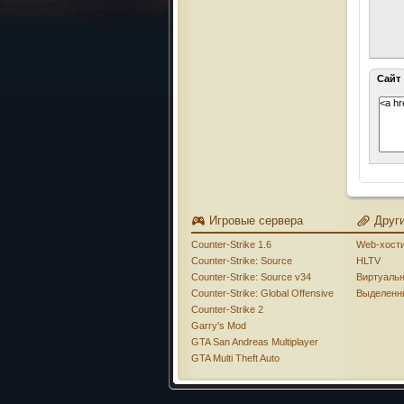
Сайт
Игровые сервера
Друг
Counter-Strike 1.6
Web-хост
Counter-Strike: Source
HLTV
Counter-Strike: Source v34
Виртуаль
Counter-Strike: Global Offensive
Выделенн
Counter-Strike 2
Garry's Mod
GTA San Andreas Multiplayer
GTA Multi Theft Auto