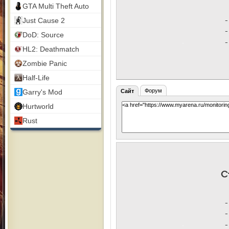
GTA Multi Theft Auto
Just Cause 2
DoD: Source
HL2: Deathmatch
Zombie Panic
Half-Life
Форум
Garry's Mod
Сайт
Hurtworld
Rust