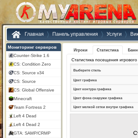
Главная
Панель управления
Услуги
Ви
Мониторинг серверов
Игроки
Статистика
Бан
Counter-Strike 1.6
Статистика посещения игрового
CS: Condition Zero
Выберите стиль
CS: Source v34
Цвет графика
CS: Source
Цвет контура графика
CS: Global Offensive
Minecraft
Цвет фона снаружи графика
Team Fortress 2
Цвет мелкой сетки внутри графика
Left 4 Dead
Left 4 Dead 2
GTA: SAMP/CRMP