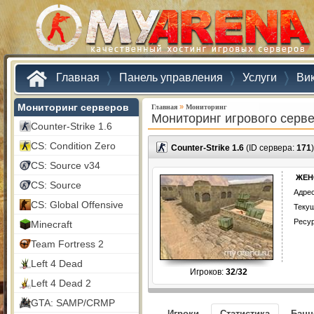
Главная
Панель управления
Услуги
Ви
Мониторинг серверов
»
Главная
Мониторинг
Мониторинг игрового серв
Counter-Strike 1.6
CS: Condition Zero
Counter-Strike 1.6
(ID сервера:
171
)
CS: Source v34
ЖЕН
CS: Source
Адрес
CS: Global Offensive
Текущ
Ресу
Minecraft
Team Fortress 2
Left 4 Dead
Игроков:
32
/
32
Left 4 Dead 2
GTA: SAMP/CRMP
Игроки
Статистика
Бан