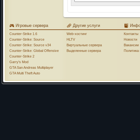
Игровые сервера
Другие услуги
Инф
Counter-Strike 1.6
Web-хостинг
Контакты
Counter-Strike: Source
HLTV
Новости
Counter-Strike: Source v34
Виртуальные сервера
Вакансии
Counter-Strike: Global Offensive
Выделенные сервера
Политика
Counter-Strike 2
Garry's Mod
GTA San Andreas Multiplayer
GTA Multi Theft Auto