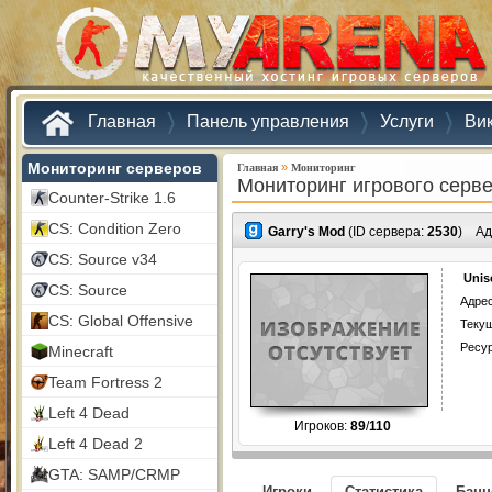
Главная
Панель управления
Услуги
Ви
Мониторинг серверов
»
Главная
Мониторинг
Мониторинг игрового серв
Counter-Strike 1.6
CS: Condition Zero
Garry's Mod
(ID сервера:
2530
)
Ад
CS: Source v34
Unis
CS: Source
Адрес
CS: Global Offensive
Текущ
Ресу
Minecraft
Team Fortress 2
Left 4 Dead
Игроков:
89
/
110
Left 4 Dead 2
GTA: SAMP/CRMP
Игроки
Статистика
Бан