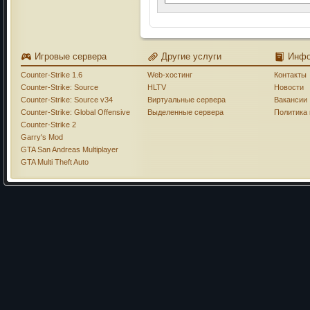
Игровые сервера
Другие услуги
Инф
Counter-Strike 1.6
Web-хостинг
Контакты
Counter-Strike: Source
HLTV
Новости
Counter-Strike: Source v34
Виртуальные сервера
Вакансии
Counter-Strike: Global Offensive
Выделенные сервера
Политика
Counter-Strike 2
Garry's Mod
GTA San Andreas Multiplayer
GTA Multi Theft Auto