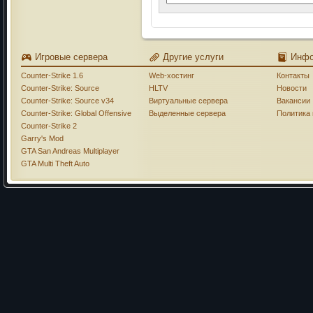
Игровые сервера
Другие услуги
Инф
Counter-Strike 1.6
Web-хостинг
Контакты
Counter-Strike: Source
HLTV
Новости
Counter-Strike: Source v34
Виртуальные сервера
Вакансии
Counter-Strike: Global Offensive
Выделенные сервера
Политика
Counter-Strike 2
Garry's Mod
GTA San Andreas Multiplayer
GTA Multi Theft Auto