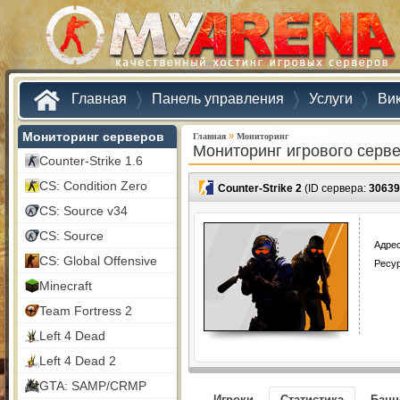
Главная
Панель управления
Услуги
Ви
Мониторинг серверов
»
Главная
Мониторинг
Мониторинг игрового серв
Counter-Strike 1.6
CS: Condition Zero
Counter-Strike 2
(ID сервера:
30639
CS: Source v34
CS: Source
Адрес
CS: Global Offensive
Ресу
Minecraft
Team Fortress 2
Left 4 Dead
Left 4 Dead 2
GTA: SAMP/CRMP
Игроки
Статистика
Бан