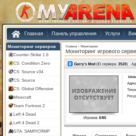
Главная
Панель управления
Услуги
Ви
Мониторинг серверов
»
Главная
Мониторинг
Мониторинг игрового серв
Counter-Strike 1.6
CS: Condition Zero
Garry's Mod
(ID сервера:
3520
)
Ад
CS: Source v34
Unis
CS: Source
Адрес
CS: Global Offensive
Текущ
Ресу
Minecraft
Team Fortress 2
Left 4 Dead
Игроков:
0
/
80
Left 4 Dead 2
GTA: SAMP/CRMP
Игроки
Статистика
Бан