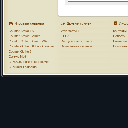
Игровые сервера
Другие услуги
Инф
Counter-Strike 1.6
Web-хостинг
Контакты
Counter-Strike: Source
HLTV
Новости
Counter-Strike: Source v34
Виртуальные сервера
Вакансии
Counter-Strike: Global Offensive
Выделенные сервера
Политика
Counter-Strike 2
Garry's Mod
GTA San Andreas Multiplayer
GTA Multi Theft Auto