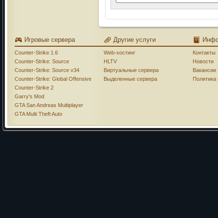
Игровые сервера
Другие услуги
Инф
Counter-Strike 1.6
Web-хостинг
Контакты
Counter-Strike: Source
HLTV
Новости
Counter-Strike: Source v34
Виртуальные сервера
Вакансии
Counter-Strike: Global Offensive
Выделенные сервера
Политика
Counter-Strike 2
Garry's Mod
GTA San Andreas Multiplayer
GTA Multi Theft Auto