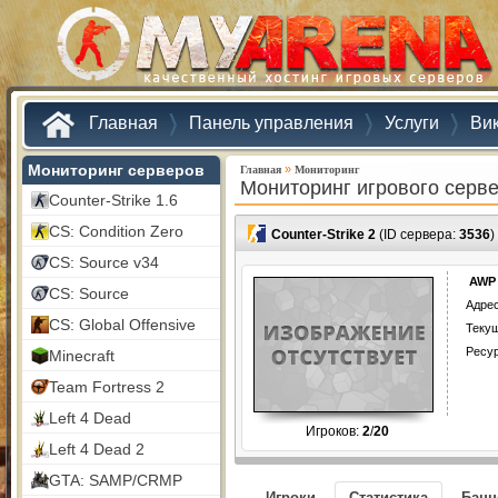
Главная
Панель управления
Услуги
Ви
Мониторинг серверов
»
Главная
Мониторинг
Мониторинг игрового серв
Counter-Strike 1.6
CS: Condition Zero
Counter-Strike 2
(ID сервера:
3536
)
CS: Source v34
AWP 
CS: Source
Адрес
CS: Global Offensive
Текущ
Ресу
Minecraft
Team Fortress 2
Left 4 Dead
Игроков:
2
/
20
Left 4 Dead 2
GTA: SAMP/CRMP
Игроки
Статистика
Бан