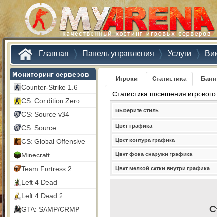
Главная
Панель управления
Услуги
Ви
Мониторинг серверов
Игроки
Статистика
Бан
Counter-Strike 1.6
Статистика посещения игрового
CS: Condition Zero
Выберите стиль
CS: Source v34
Цвет графика
CS: Source
Цвет контура графика
CS: Global Offensive
Minecraft
Цвет фона снаружи графика
Team Fortress 2
Цвет мелкой сетки внутри графика
Left 4 Dead
Left 4 Dead 2
GTA: SAMP/CRMP