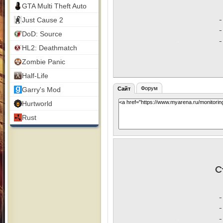
GTA Multi Theft Auto
Just Cause 2
DoD: Source
HL2: Deathmatch
Zombie Panic
Half-Life
Форум
Garry's Mod
Сайт
Hurtworld
Rust