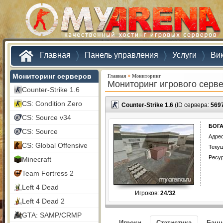
Главная
Панель управления
Услуги
Ви
Мониторинг серверов
»
Главная
Мониторинг
Мониторинг игрового серв
Counter-Strike 1.6
CS: Condition Zero
Counter-Strike 1.6
(ID сервера:
569
CS: Source v34
БОГА
CS: Source
Адрес
CS: Global Offensive
Текущ
Ресу
Minecraft
Team Fortress 2
Left 4 Dead
Игроков:
24
/
32
Left 4 Dead 2
GTA: SAMP/CRMP
Игроки
Статистика
Бан