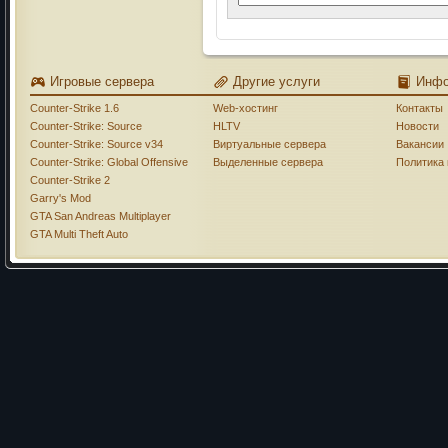
Игровые сервера
Другие услуги
Инф
Counter-Strike 1.6
Web-хостинг
Контакты
Counter-Strike: Source
HLTV
Новости
Counter-Strike: Source v34
Виртуальные сервера
Вакансии
Counter-Strike: Global Offensive
Выделенные сервера
Политика
Counter-Strike 2
Garry's Mod
GTA San Andreas Multiplayer
GTA Multi Theft Auto