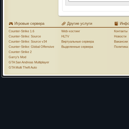
Игровые сервера
Другие услуги
Инф
Counter-Strike 1.6
Web-хостинг
Контакты
Counter-Strike: Source
HLTV
Новости
Counter-Strike: Source v34
Виртуальные сервера
Вакансии
Counter-Strike: Global Offensive
Выделенные сервера
Политика
Counter-Strike 2
Garry's Mod
GTA San Andreas Multiplayer
GTA Multi Theft Auto