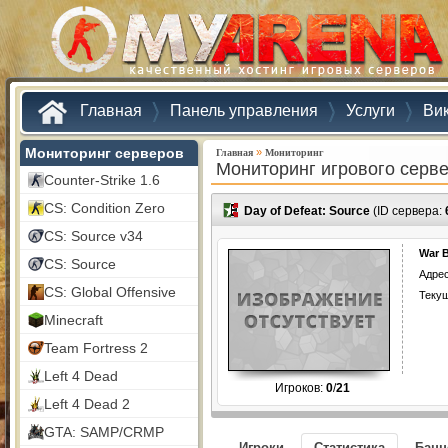
Главная
Панель управления
Услуги
Ви
Мониторинг серверов
»
Главная
Мониторинг
Мониторинг игрового серв
Counter-Strike 1.6
CS: Condition Zero
Day of Defeat: Source
(ID сервера:
CS: Source v34
War 
CS: Source
Адрес
CS: Global Offensive
Текущ
Minecraft
Team Fortress 2
Left 4 Dead
Игроков:
0
/
21
Left 4 Dead 2
GTA: SAMP/CRMP
Игроки
Статистика
Бан