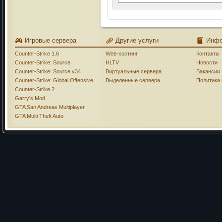
Игровые сервера
Другие услуги
Инф
Counter-Strike 1.6
Web-хостинг
Контакты
Counter-Strike: Source
HLTV
Новости
Counter-Strike: Source v34
Виртуальные сервера
Вакансии
Counter-Strike: Global Offensive
Выделенные сервера
Политика
Counter-Strike 2
Garry's Mod
GTA San Andreas Multiplayer
GTA Multi Theft Auto