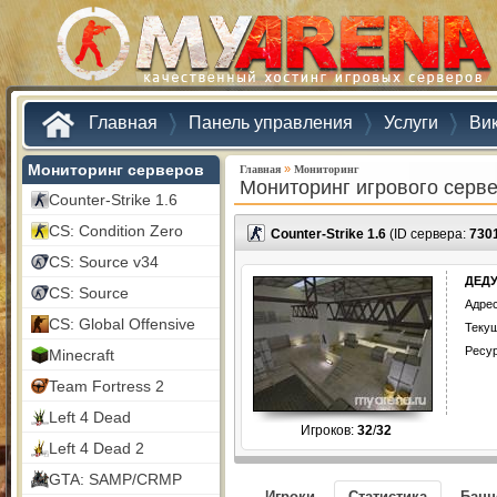
Главная
Панель управления
Услуги
Ви
Мониторинг серверов
»
Главная
Мониторинг
Мониторинг игрового серв
Counter-Strike 1.6
CS: Condition Zero
Counter-Strike 1.6
(ID сервера:
730
CS: Source v34
ДЕДУ
CS: Source
Адрес
CS: Global Offensive
Текущ
Ресу
Minecraft
Team Fortress 2
Left 4 Dead
Игроков:
32
/
32
Left 4 Dead 2
GTA: SAMP/CRMP
Игроки
Статистика
Бан