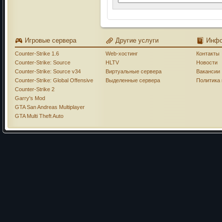
Игровые сервера
Другие услуги
Инф
Counter-Strike 1.6
Web-хостинг
Контакты
Counter-Strike: Source
HLTV
Новости
Counter-Strike: Source v34
Виртуальные сервера
Вакансии
Counter-Strike: Global Offensive
Выделенные сервера
Политика
Counter-Strike 2
Garry's Mod
GTA San Andreas Multiplayer
GTA Multi Theft Auto