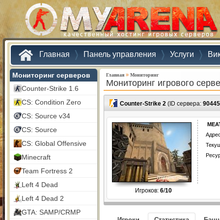
Главная
Панель управления
Услуги
Ви
Мониторинг серверов
»
Главная
Мониторинг
Мониторинг игрового серв
Counter-Strike 1.6
CS: Condition Zero
Counter-Strike 2
(ID сервера:
90445
CS: Source v34
MEAT
CS: Source
Адрес
CS: Global Offensive
Текущ
Ресу
Minecraft
Team Fortress 2
Left 4 Dead
Игроков:
6
/
10
Left 4 Dead 2
GTA: SAMP/CRMP
Игроки
Статистика
Бан