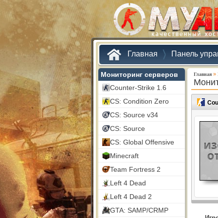
Главная
Панель упра
Мониторинг серверов
»
Главная
Монит
Counter-Strike 1.6
CS: Condition Zero
Cou
CS: Source v34
CS: Source
CS: Global Offensive
Minecraft
Team Fortress 2
Left 4 Dead
Left 4 Dead 2
GTA: SAMP/CRMP
Игр