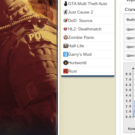
GTA Multi Theft Auto
Стат
Just Cause 2
Выбе
DoD: Source
HL2: Deathmatch
Цвет
Zombie Panic
Цвет
Half-Life
Цвет
Garry's Mod
Цвет
Hurtworld
Rust