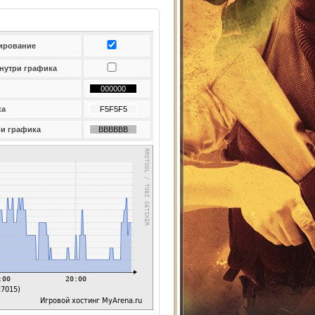
ирование
внутри графика
ка
ри графика