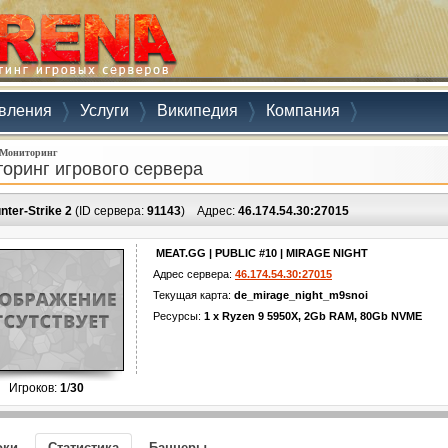
вления
Услуги
Википедия
Компания
Мониторинг
оринг игрового сервера
nter-Strike 2
(ID сервера:
91143
)
Адрес:
46.174.54.30:27015
MEAT.GG | PUBLIC #10 | MIRAGE NIGHT
Адрес сервера:
46.174.54.30:27015
Текущая карта:
de_mirage_night_m9snoi
Ресурсы:
1 x Ryzen 9 5950X, 2Gb RAM, 80Gb NVME
Игроков:
1
/
30
оки
Статистика
Баннеры