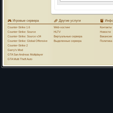
Игровые сервера
Другие услуги
Инф
Counter-Strike 1.6
Web-хостинг
Контакты
Counter-Strike: Source
HLTV
Новости
Counter-Strike: Source v34
Виртуальные сервера
Вакансии
Counter-Strike: Global Offensive
Выделенные сервера
Политика
Counter-Strike 2
Garry's Mod
GTA San Andreas Multiplayer
GTA Multi Theft Auto