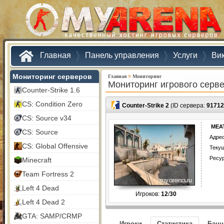
Главная
Панель управления
Услуги
Ви
Мониторинг серверов
»
Главная
Мониторинг
Мониторинг игрового серв
Counter-Strike 1.6
CS: Condition Zero
Counter-Strike 2
(ID сервера:
91712
CS: Source v34
MEAT
CS: Source
Адрес
CS: Global Offensive
Текущ
Ресу
Minecraft
Team Fortress 2
Left 4 Dead
Игроков:
12
/
30
Left 4 Dead 2
GTA: SAMP/CRMP
Игроки
Статистика
Бан