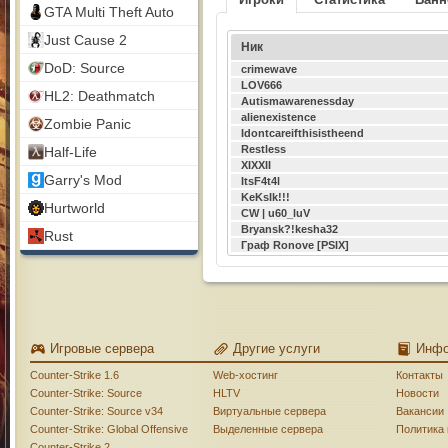
GTA Multi Theft Auto
Just Cause 2
Ник
DoD: Source
crimewave
LOV666
HL2: Deathmatch
Autismawarenessday
alienexistence
Zombie Panic
Idontcareifthisistheend
Restless
Half-Life
XIXXII
Garry's Mod
ItsF4t4l
KeKsIk!!!
Hurtworld
CW | u60_luV
Bryansk?!kesha32
Rust
Граф Ronove [PSIX]
Игровые сервера
Другие услуги
Инф
Counter-Strike 1.6
Web-хостинг
Контакты
Counter-Strike: Source
HLTV
Новости
Counter-Strike: Source v34
Виртуальные сервера
Вакансии
Counter-Strike: Global Offensive
Выделенные сервера
Политика
Counter-Strike 2