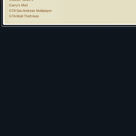
Garry's Mod
GTA San Andreas Multiplayer
GTA Multi Theft Auto