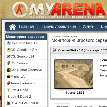
Главная
Панель управления
Услуги
Ви
Мониторинг серверов
»
Главная
Мониторинг
Мониторинг игрового серв
Counter-Strike 1.6
CS: Condition Zero
Counter-Strike 1.6
(ID сервера:
107
CS: Source v34
† CR
CS: Source
Адрес
CS: Global Offensive
Текущ
Ресу
Minecraft
Team Fortress 2
Left 4 Dead
Игроков:
12
/
32
Left 4 Dead 2
GTA: SAMP/CRMP
Игроки
Статистика
Бан