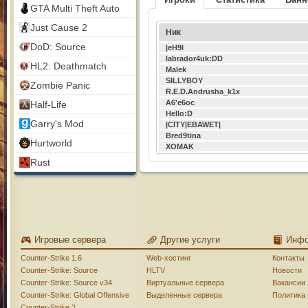
GTA Multi Theft Auto
Just Cause 2
Ник
DoD: Source
|eH9I
labrador4uk:DD
HL2: Deathmatch
Malek
SILLYBOY
Zombie Panic
R.E.D.Andrusha_k1x
A6'e6oc
Half-Life
Hello:D
Garry's Mod
|CITY|EBAWET|
Bred9tina
Hurtworld
XOMAK
Rust
Игровые сервера
Другие услуги
Инф
Counter-Strike 1.6
Web-хостинг
Контакты
Counter-Strike: Source
HLTV
Новости
Counter-Strike: Source v34
Виртуальные сервера
Вакансии
Counter-Strike: Global Offensive
Выделенные сервера
Политика
Counter-Strike 2