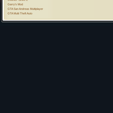
Garry's Mod
GTA San Andreas Multiplayer
GTA Multi Theft Auto