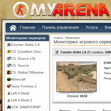
Главная
Панель управления
Услуги
Ви
Мониторинг серверов
»
Главная
Мониторинг
Мониторинг игрового серв
Counter-Strike 1.6
CS: Condition Zero
Counter-Strike 1.6
(ID сервера:
108
CS: Source v34
[CSD
CS: Source
Адрес
CS: Global Offensive
Текущ
Ресу
Minecraft
Team Fortress 2
Left 4 Dead
Игроков:
10
/
32
Left 4 Dead 2
GTA: SAMP/CRMP
Игроки
Статистика
Бан