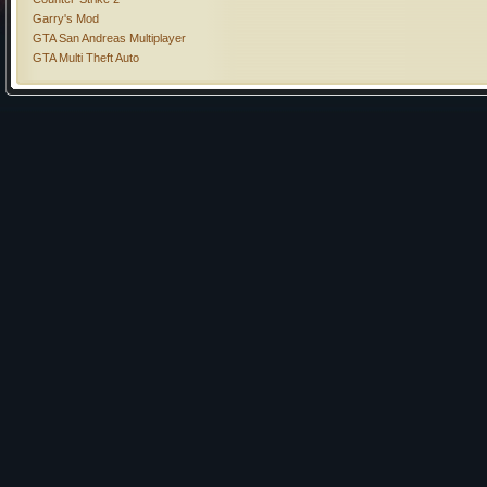
Garry's Mod
GTA San Andreas Multiplayer
GTA Multi Theft Auto