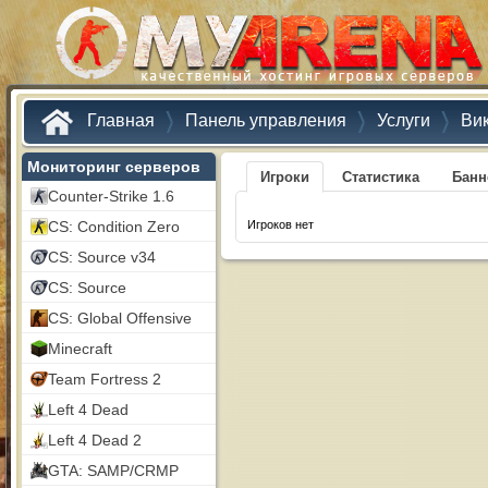
Главная
Панель управления
Услуги
Ви
Мониторинг серверов
Игроки
Статистика
Бан
Counter-Strike 1.6
CS: Condition Zero
Игроков нет
CS: Source v34
CS: Source
CS: Global Offensive
Minecraft
Team Fortress 2
Left 4 Dead
Left 4 Dead 2
GTA: SAMP/CRMP