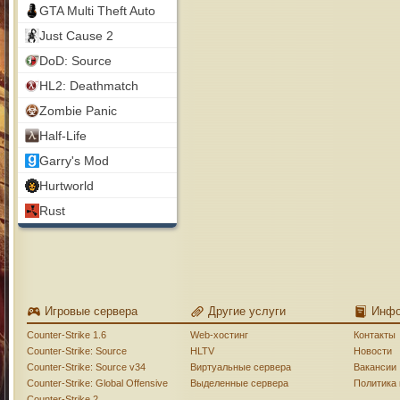
GTA Multi Theft Auto
Just Cause 2
DoD: Source
HL2: Deathmatch
Zombie Panic
Half-Life
Garry's Mod
Hurtworld
Rust
Игровые сервера
Другие услуги
Инф
Counter-Strike 1.6
Web-хостинг
Контакты
Counter-Strike: Source
HLTV
Новости
Counter-Strike: Source v34
Виртуальные сервера
Вакансии
Counter-Strike: Global Offensive
Выделенные сервера
Политика
Counter-Strike 2