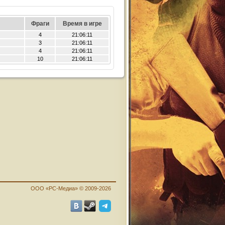
Фраги
Время в игре
4
21:06:11
3
21:06:11
4
21:06:11
10
21:06:11
ООО «PC-Медиа» © 2009-2026