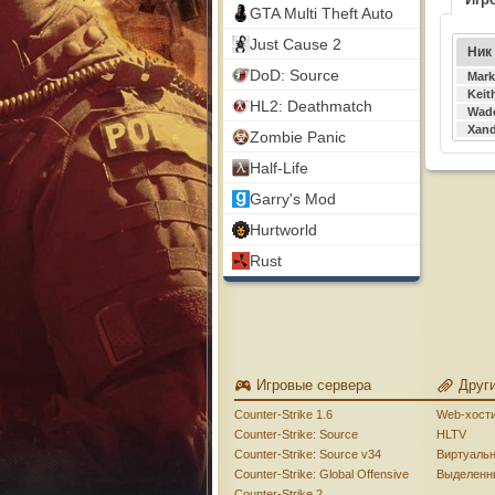
GTA Multi Theft Auto
Just Cause 2
Ник
DoD: Source
Mark
Keit
HL2: Deathmatch
Wad
Xand
Zombie Panic
Half-Life
Garry's Mod
Hurtworld
Rust
Игровые сервера
Друг
Counter-Strike 1.6
Web-хост
Counter-Strike: Source
HLTV
Counter-Strike: Source v34
Виртуаль
Counter-Strike: Global Offensive
Выделенн
Counter-Strike 2