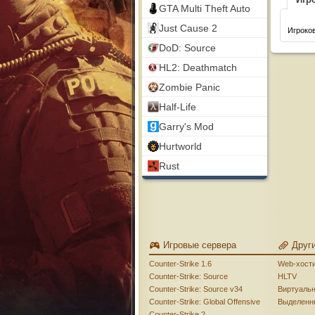
GTA Multi Theft Auto
Just Cause 2
Игроков
DoD: Source
HL2: Deathmatch
Zombie Panic
Half-Life
Garry's Mod
Hurtworld
Rust
Игровые сервера
Друг
Counter-Strike 1.6
Web-хост
Counter-Strike: Source
HLTV
Counter-Strike: Source v34
Виртуаль
Counter-Strike: Global Offensive
Выделенн
Counter-Strike 2