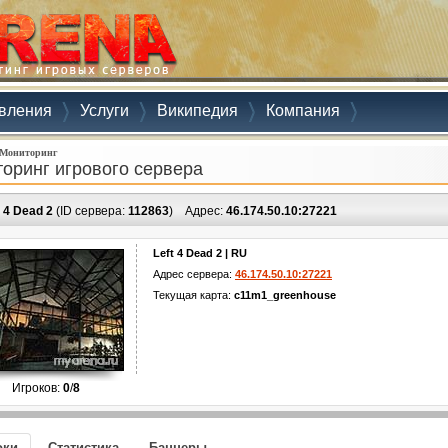
вления
Услуги
Википедия
Компания
Мониторинг
оринг игрового сервера
t 4 Dead 2
(ID сервера:
112863
)
Адрес:
46.174.50.10:27221
Left 4 Dead 2 | RU
Адрес сервера:
46.174.50.10:27221
Текущая карта:
c11m1_greenhouse
Игроков:
0
/
8
оки
Статистика
Баннеры