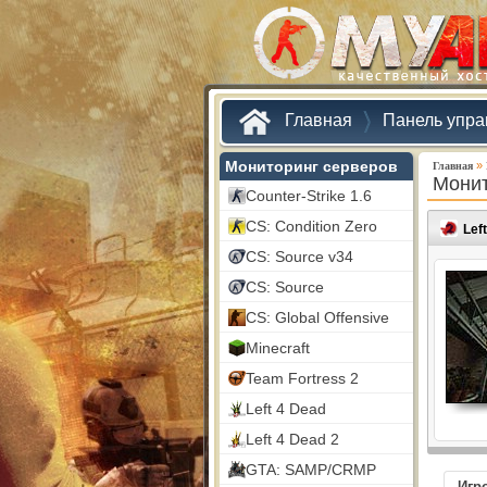
Главная
Панель упра
Мониторинг серверов
»
Главная
Монит
Counter-Strike 1.6
CS: Condition Zero
Lef
CS: Source v34
CS: Source
CS: Global Offensive
Minecraft
Team Fortress 2
Left 4 Dead
Left 4 Dead 2
GTA: SAMP/CRMP
Игр