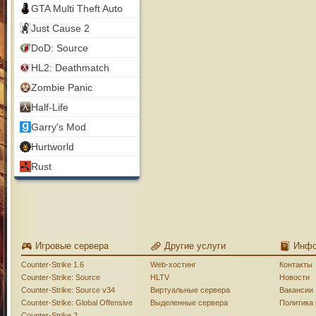
GTA Multi Theft Auto
Just Cause 2
DoD: Source
HL2: Deathmatch
Zombie Panic
Half-Life
Garry's Mod
Hurtworld
Rust
Игровые сервера
Другие услуги
Инф
Counter-Strike 1.6
Web-хостинг
Контакты
Counter-Strike: Source
HLTV
Новости
Counter-Strike: Source v34
Виртуальные сервера
Вакансии
Counter-Strike: Global Offensive
Выделенные сервера
Политика
Counter-Strike 2