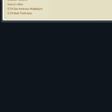
Garry's Mod
GTA San Andreas Multiplayer
GTA Multi Theft Auto