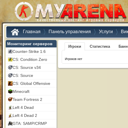
Главная
Панель управления
Услуги
Ви
Мониторинг серверов
Игроки
Статистика
Бан
Counter-Strike 1.6
CS: Condition Zero
Игроков нет
CS: Source v34
CS: Source
CS: Global Offensive
Minecraft
Team Fortress 2
Left 4 Dead
Left 4 Dead 2
GTA: SAMP/CRMP