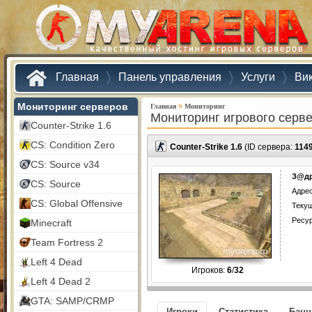
Главная
Панель управления
Услуги
Ви
Мониторинг серверов
»
Главная
Мониторинг
Мониторинг игрового серв
Counter-Strike 1.6
CS: Condition Zero
Counter-Strike 1.6
(ID сервера:
114
CS: Source v34
З@др
CS: Source
Адрес
CS: Global Offensive
Текущ
Ресу
Minecraft
Team Fortress 2
Left 4 Dead
Игроков:
6
/
32
Left 4 Dead 2
GTA: SAMP/CRMP
Игроки
Статистика
Бан