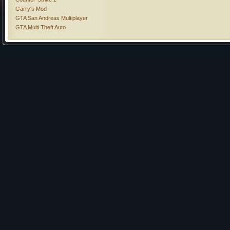
Garry's Mod
GTA San Andreas Multiplayer
GTA Multi Theft Auto