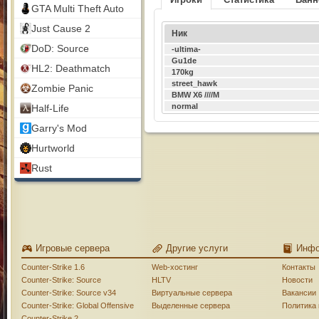
GTA Multi Theft Auto
Just Cause 2
Ник
DoD: Source
-ultima-
Gu1de
HL2: Deathmatch
170kg
street_hawk
Zombie Panic
BMW X6 ////M
normal
Half-Life
Garry's Mod
Hurtworld
Rust
Игровые сервера
Другие услуги
Инф
Counter-Strike 1.6
Web-хостинг
Контакты
Counter-Strike: Source
HLTV
Новости
Counter-Strike: Source v34
Виртуальные сервера
Вакансии
Counter-Strike: Global Offensive
Выделенные сервера
Политика
Counter-Strike 2